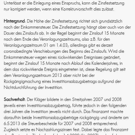
Unterlässt er die Einlegung eines Einspruchs, kann die Zinsfestsetzung
nur korrigiert werden, wenn eine Korrekturvorschrift dies zulässt.
Hintergrund
: Die Höhe der Zinsfestsetzung richtet sich grundsätzlich
nach der Einkommensteuer. Die Zinsfestsetzung hängt aber auch von der
Dauer des Zinslaufs ab. In der Regel beginnt der Zinslauf 15 Monate
nach dem Ende des Veranlagungszeitraums, also z.B. für den
Veranlagungszeitraum 01 am 1.4.03; allerdings gibt es derzeit
coronabedingte Verschiebungen des Beginns des Zinslaufs. Wird die
Einkommensteuer wegen eines rückwirkenden Ereignisses geändert,
beginnt der Zinslauf 15 Monate nach Ablauf des Kalenderjahres, in
dem das rückwirkende Ereignis eingetreten ist; diese Regelung gilt seit
dem Veranlagungszeitraum 2013 aber nicht bei der
Rückgängigmachung eines Investitionsabzugsbetrags aufgrund der
Nichtdurchführung der Investition.
Sachverhalt
: Der Kläger bildete in den Streitjahren 2007 und 2008
jeweils einen Investitionsabzugsbetrag, führte jedoch in den folgenden
drei Jahren die Investition jeweils nicht durch. Das Finanzamt machte
daraufhin beide Investitionsabzugsbeträge rückgängig und änderte am
6.5.2013 die Steuerbescheide für 2007 und 2008 entsprechend.
Zugleich setzte es Nachzahlungszinsen fest: Dabei legte das Finanzamt