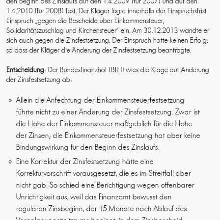
den Beginn des Zinslaufs auf den 1.4.2009 (für 2007) und auf den
1.4.2010 (für 2008) fest. Der Kläger legte innerhalb der Einspruchsfrist
Einspruch „gegen die Bescheide über Einkommensteuer,
Solidaritätszuschlag und Kirchensteuer“ ein. Am 30.12.2013 wandte er
sich auch gegen die Zinsfestsetzung. Der Einspruch hatte keinen Erfolg,
so dass der Kläger die Änderung der Zinsfestsetzung beantragte.
Entscheidung
: Der Bundesfinanzhof (BFH) wies die Klage auf Änderung
der Zinsfestsetzung ab:
Allein die Anfechtung der Einkommensteuerfestsetzung
führte nicht zu einer Änderung der Zinsfestsetzung. Zwar ist
die Höhe der Einkommensteuer maßgeblich für die Höhe
der Zinsen; die Einkommensteuerfestsetzung hat aber keine
Bindungswirkung für den Beginn des Zinslaufs.
Eine Korrektur der Zinsfestsetzung hätte eine
Korrekturvorschrift vorausgesetzt, die es im Streitfall aber
nicht gab. So schied eine Berichtigung wegen offenbarer
Unrichtigkeit aus, weil das Finanzamt bewusst den
regulären Zinsbeginn, der 15 Monate nach Ablauf des