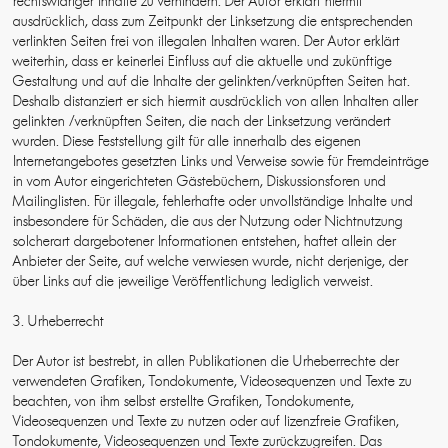
rechtswidriger Inhalte zu verhindern. Der Autor erklärt hiermit
ausdrücklich, dass zum Zeitpunkt der Linksetzung die entsprechenden
verlinkten Seiten frei von illegalen Inhalten waren. Der Autor erklärt
weiterhin, dass er keinerlei Einfluss auf die aktuelle und zukünftige
Gestaltung und auf die Inhalte der gelinkten/verknüpften Seiten hat.
Deshalb distanziert er sich hiermit ausdrücklich von allen Inhalten aller
gelinkten /verknüpften Seiten, die nach der Linksetzung verändert
wurden. Diese Feststellung gilt für alle innerhalb des eigenen
Internetangebotes gesetzten Links und Verweise sowie für Fremdeinträge
in vom Autor eingerichteten Gästebüchern, Diskussionsforen und
Mailinglisten. Für illegale, fehlerhafte oder unvollständige Inhalte und
insbesondere für Schäden, die aus der Nutzung oder Nichtnutzung
solcherart dargebotener Informationen entstehen, haftet allein der
Anbieter der Seite, auf welche verwiesen wurde, nicht derjenige, der
über Links auf die jeweilige Veröffentlichung lediglich verweist.
3. Urheberrecht
Der Autor ist bestrebt, in allen Publikationen die Urheberrechte der
verwendeten Grafiken, Tondokumente, Videosequenzen und Texte zu
beachten, von ihm selbst erstellte Grafiken, Tondokumente,
Videosequenzen und Texte zu nutzen oder auf lizenzfreie Grafiken,
Tondokumente, Videosequenzen und Texte zurückzugreifen. Das