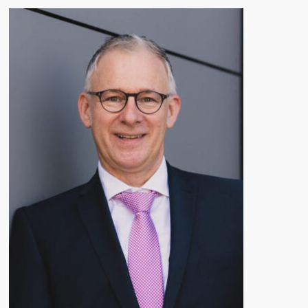
Gemeinsam stark.
Unser Team
Hinter der Qualität unserer Beratung steht ein eingespieltes Team aus
zehn erfahrenen und engagierten Mitarbeiterinnen und Mitarbeitern.
Alle Mitglieder unseres Hauses verfügen über eine fundierte Ausbildung
im steuerlichen, rechtlichen oder betriebswirtschaftlichen Bereich –
darunter
Diplom-Kaufleute, Diplom-Betriebswirte, Steuerberater,