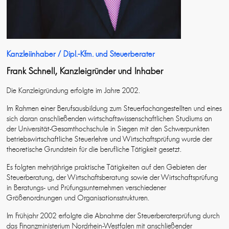
Steuerfachangestellte, Steuerfachwirte, Bilanzbuchhalter sowie
Rechtsanwalts- und Notarfachangestellte
.
Aus Gründen des Persönlichkeitsschutzes veröffentlichen wir keine
Einzelprofile mehr. Bitte haben Sie Verständnis dafür, dass wir den Fokus
bewusst auf die gemeinsame Kompetenz und die vertrauensvolle
Kanzleiinhaber / Dipl.-Kfm. und Steuerberater
Zusammenarbeit unseres Teams legen – denn genau das ist die
Frank Schnell, Kanzleigründer und Inhaber
Grundlage für eine verlässliche und persönliche Betreuung unserer
Mandanten.
Die Kanzleigründung erfolgte im Jahre 2002.
Im Rahmen einer Berufsausbildung zum Steuerfachangestellten und eines
sich daran anschließenden wirtschaftswissenschaftlichen Studiums an
der Universität-Gesamthochschule in Siegen mit den Schwerpunkten
betriebswirtschaftliche Steuerlehre und Wirtschaftsprüfung wurde der
theoretische Grundstein für die berufliche Tätigkeit gesetzt.
Es folgten mehrjährige praktische Tätigkeiten auf den Gebieten der
Steuerberatung, der Wirtschaftsberatung sowie der Wirtschaftsprüfung
in Beratungs- und Prüfungsunternehmen verschiedener
Größenordnungen und Organisationsstrukturen.
Im Frühjahr 2002 erfolgte die Abnahme der Steuerberaterprüfung durch
das Finanzministerium Nordrhein-Westfalen mit anschließender