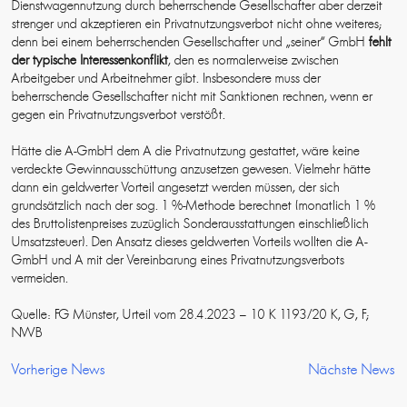
Dienstwagennutzung durch beherrschende Gesellschafter aber derzeit
strenger und akzeptieren ein Privatnutzungsverbot nicht ohne weiteres;
denn bei einem beherrschenden Gesellschafter und „seiner“ GmbH
fehlt
der typische Interessenkonflikt
, den es normalerweise zwischen
Arbeitgeber und Arbeitnehmer gibt. Insbesondere muss der
beherrschende Gesellschafter nicht mit Sanktionen rechnen, wenn er
gegen ein Privatnutzungsverbot verstößt.
Hätte die A-GmbH dem A die Privatnutzung gestattet, wäre keine
verdeckte Gewinnausschüttung anzusetzen gewesen. Vielmehr hätte
dann ein geldwerter Vorteil angesetzt werden müssen, der sich
grundsätzlich nach der sog. 1 %-Methode berechnet (monatlich 1 %
des Bruttolistenpreises zuzüglich Sonderausstattungen einschließlich
Umsatzsteuer). Den Ansatz dieses geldwerten Vorteils wollten die A-
GmbH und A mit der Vereinbarung eines Privatnutzungsverbots
vermeiden.
Quelle: FG Münster, Urteil vom 28.4.2023 – 10 K 1193/20 K, G, F;
NWB
Vorherige News
Nächste News