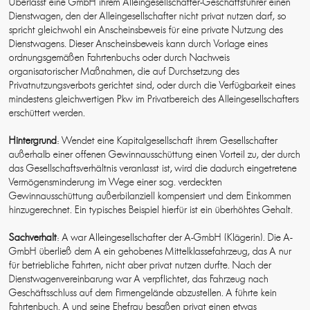
Überlässt eine GmbH ihrem Alleingesellschafter-Geschäftsführer einen
Dienstwagen, den der Alleingesellschafter nicht privat nutzen darf, so
spricht gleichwohl ein Anscheinsbeweis für eine private Nutzung des
Dienstwagens. Dieser Anscheinsbeweis kann durch Vorlage eines
ordnungsgemäßen Fahrtenbuchs oder durch Nachweis
organisatorischer Maßnahmen, die auf Durchsetzung des
Privatnutzungsverbots gerichtet sind, oder durch die Verfügbarkeit eines
mindestens gleichwertigen Pkw im Privatbereich des Alleingesellschafters
erschüttert werden.
Hintergrund
: Wendet eine Kapitalgesellschaft ihrem Gesellschafter
außerhalb einer offenen Gewinnausschüttung einen Vorteil zu, der durch
das Gesellschaftsverhältnis veranlasst ist, wird die dadurch eingetretene
Vermögensminderung im Wege einer sog. verdeckten
Gewinnausschüttung außerbilanziell kompensiert und dem Einkommen
hinzugerechnet. Ein typisches Beispiel hierfür ist ein überhöhtes Gehalt.
Sachverhalt
: A war Alleingesellschafter der A-GmbH (Klägerin). Die A-
GmbH überließ dem A ein gehobenes Mittelklassefahrzeug, das A nur
für betriebliche Fahrten, nicht aber privat nutzen durfte. Nach der
Dienstwagenvereinbarung war A verpflichtet, das Fahrzeug nach
Geschäftsschluss auf dem Firmengelände abzustellen. A führte kein
Fahrtenbuch. A und seine Ehefrau besaßen privat einen etwas