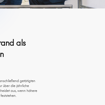
and als
en
anschließend getätigten
r über die jährliche
cheidet aus, wenn höhere
feststehen.