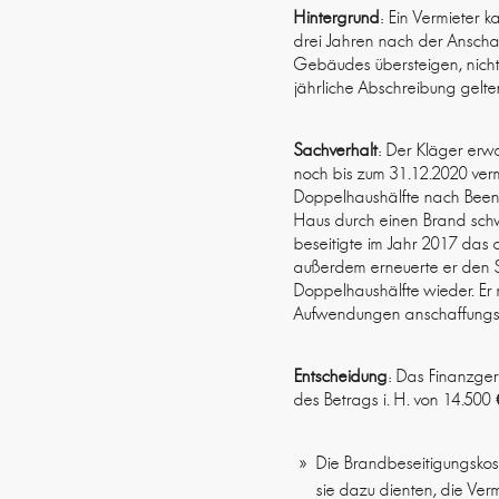
Hintergrund
: Ein Vermieter
drei Jahren nach der Ansch
Gebäudes übersteigen, nicht
jährliche Abschreibung gel
Sachverhalt
: Der Kläger erw
noch bis zum 31.12.2020 verm
Doppelhaushälfte nach Been
Haus durch einen Brand schwe
beseitigte im Jahr 2017 das 
außerdem erneuerte er den St
Doppelhaushälfte wieder. Er
Aufwendungen anschaffungsna
Entscheidung
: Das Finanzge
des Betrags i. H. von 14.500 
Die Brandbeseitigungskos
sie dazu dienten, die Ver