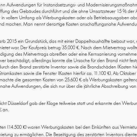
 kann Aufwendungen für Instandsetzungs- und Modernisierungsmaßnahm
affung des Gebäudes durchführt und die ohne Umsatzsteuer 15 % der 
 in vollem Umfang als Werbungskosten oder als Betriebsausgaben abs
tend machen. Man nennt derartige Kosten anschaffungsnahe Aufwend
arb 2015 ein Grundstück, das mit einer Doppelhaushälfte bebaut war, d
ietet war. Der Kaufpreis betrug 35.000 €. Nach dem Mietvertrag wollt
digung des Mietvertrags abreißen oder eine Kernsanierung vornehme
r beschädigt; allerdings konnte die Ursache für den Brand nicht fest
durch den Brand zerstörte Inventar sowie die Brandschäden (Kosten hie
romkasten sowie die Fenster (Kosten hierfür ca. 11.100 €). Ab Oktober
 machte die gesamten Kosten von 25.600 € als Werbungskosten gelten
he Aufwendungen, die sich nur über die jährliche Abschreibung von 
richt Düsseldorf gab der Klage teilweise statt und erkannte den Werb
€ an.
ten (14.500 €) waren Werbungskosten bei den Einkünften aus Vermiet
mietung zu ermöglichen. Die Beseitigung des zerstörten Inventars dient