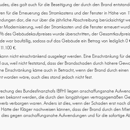
es; dies galt auch für die Beseitigung der durch den Brand entstan
ten für die Erneuerung des Stromkastens und der Fenster in Höhe von 1
ungen dar, die nur über die jährliche Abschreibung berücksichtigt 
 Modernisierung, weil der Stromkasten und die Fenster erneuert wurd
% des Gebäudekaufpreises wurde überschritten; der Gesamtkaufpreis
 war baufällig, sodass auf das Gebäude ein Betrag von lediglich 0 € e
11.100 €.
 kann nicht einschränkend ausgelegt werden. Eine Einschränkung für d
ll aus, weil nicht feststand, dass der Brandschaden durch höhere Gewalt
ine Einschränkung käme auch in Betracht, wenn der Brand durch einen
t worden wäre; auch dies stand jedoch nicht fest.
rechung des Bundesfinanzhofs (BFH) liegen anschaffungsnahe Aufwe
en bekannt werden, die durch den langjährigen vertragsgemäßen Ge
rwerb verborgen waren. Anders ist dies, wenn der Schaden erst nach 
st. Hätte der Kläger nachweisen können, dass der Brand durch den Mi
e dies gegen anschaffungsnahe Aufwendungen und für die sofortige Ab