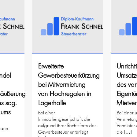
Erweiterte
Unricht
ndel
Gewerbesteuerkürzung
Umsatz
bei Mitvermietung
des vor
räußerung
von Hochregalen in
Eigentü
s sog.
Lagerhalle
Mietver
aums
Bei einer
Bei einer 
Immobiliengesellschaft, die
Vermietun
aufgrund ihrer Rechtsform der
Vermieter 
kann
Gewerbesteuer unterliegt
die […]