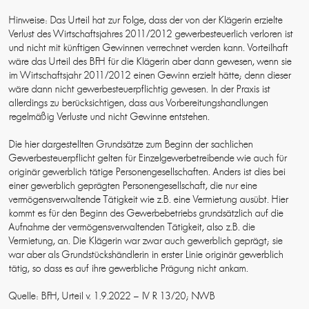
Hinweise: Das Urteil hat zur Folge, dass der von der Klägerin erzielte
Verlust des Wirtschaftsjahres 2011/2012 gewerbesteuerlich verloren ist
und nicht mit künftigen Gewinnen verrechnet werden kann. Vorteilhaft
wäre das Urteil des BFH für die Klägerin aber dann gewesen, wenn sie
im Wirtschaftsjahr 2011/2012 einen Gewinn erzielt hätte; denn dieser
wäre dann nicht gewerbesteuerpflichtig gewesen. In der Praxis ist
allerdings zu berücksichtigen, dass aus Vorbereitungshandlungen
regelmäßig Verluste und nicht Gewinne entstehen.
Die hier dargestellten Grundsätze zum Beginn der sachlichen
Gewerbesteuerpflicht gelten für Einzelgewerbetreibende wie auch für
originär gewerblich tätige Personengesellschaften. Anders ist dies bei
einer gewerblich geprägten Personengesellschaft, die nur eine
vermögensverwaltende Tätigkeit wie z.B. eine Vermietung ausübt. Hier
kommt es für den Beginn des Gewerbebetriebs grundsätzlich auf die
Aufnahme der vermögensverwaltenden Tätigkeit, also z.B. die
Vermietung, an. Die Klägerin war zwar auch gewerblich geprägt; sie
war aber als Grundstückshändlerin in erster Linie originär gewerblich
tätig, so dass es auf ihre gewerbliche Prägung nicht ankam.
Quelle: BFH, Urteil v. 1.9.2022 – IV R 13/20; NWB