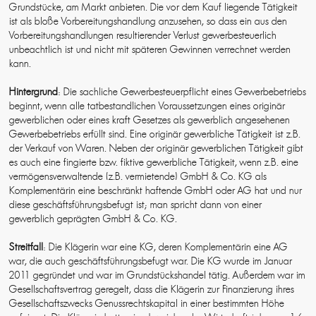
Grundstücke, am Markt anbieten. Die vor dem Kauf liegende Tätigkeit
ist als bloße Vorbereitungshandlung anzusehen, so dass ein aus den
Vorbereitungshandlungen resultierender Verlust gewerbesteuerlich
unbeachtlich ist und nicht mit späteren Gewinnen verrechnet werden
kann.
Hintergrund
: Die sachliche Gewerbesteuerpflicht eines Gewerbebetriebs
beginnt, wenn alle tatbestandlichen Voraussetzungen eines originär
gewerblichen oder eines kraft Gesetzes als gewerblich angesehenen
Gewerbebetriebs erfüllt sind. Eine originär gewerbliche Tätigkeit ist z.B.
der Verkauf von Waren. Neben der originär gewerblichen Tätigkeit gibt
es auch eine fingierte bzw. fiktive gewerbliche Tätigkeit, wenn z.B. eine
vermögensverwaltende (z.B. vermietende) GmbH & Co. KG als
Komplementärin eine beschränkt haftende GmbH oder AG hat und nur
diese geschäftsführungsbefugt ist; man spricht dann von einer
gewerblich geprägten GmbH & Co. KG.
Streitfall
: Die Klägerin war eine KG, deren Komplementärin eine AG
war, die auch geschäftsführungsbefugt war. Die KG wurde im Januar
2011 gegründet und war im Grundstückshandel tätig. Außerdem war im
Gesellschaftsvertrag geregelt, dass die Klägerin zur Finanzierung ihres
Gesellschaftszwecks Genussrechtskapital in einer bestimmten Höhe