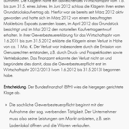
aufnimmt. Die Klägerin hatte ein abweichendes Wirtschaftsjahr vom 1.6.
bis zum 31.5. eines Jahres. Im Juni 2012 schloss die Klägerin ihren ersten
Grundstückskaufvertrag ab. Hierfür war sie bereits seit März 2012 aktiv
geworden und hatte sich im März 2012 von einem beauftragten
Maklerbüro Exposés zusenden lassen, im April 2012 das Grundstück
besichtigt und im Mai 2012 den notariellen Kaufvertragsentwurf
erhalten. In ihrer Gewerbesteuererklärung für das Wirtschaftsjahr vom
1.6.2011 bis zum 31.5.2012 erklärte die Klägerin einen Verlust in Höhe
von ca. 1 Mio. €. Der Verlust war insbesondere durch die Emission von
Genussrechten entstanden, z.B. durch Druck- und Prospektkosten sowie
Vertriebskosten. Das Finanzamt erkannte den Verlust nicht an und
begründete dies damit, dass die Gewerbesteuerpflicht erst im
Wirtschaftsjahr 2012/2013 (vom 1.6.2012 bis 31.5.2013) begonnen
habe.
Entscheidung
: Der Bundesfinanzhof (BFH) wies die hiergegen gerichtete
Klage ab:
Die sachliche Gewerbesteuerpflicht beginnt mit der
Aufnahme der sog. werbenden Tätigkeit. Der Unternehmer
muss also seine Leistungen am Markt anbieten, z.B. sein
Ladenlokal öffnen und die Waren verkaufen.