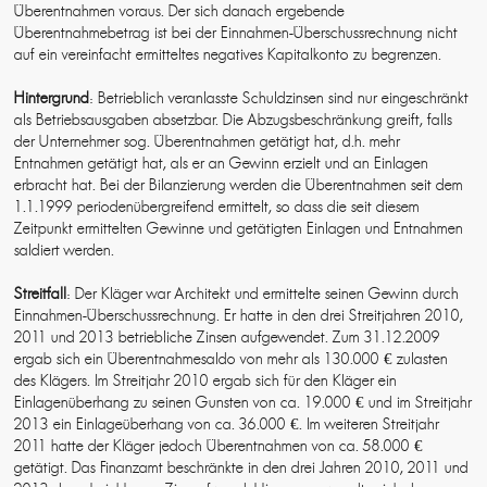
Überentnahmen voraus. Der sich danach ergebende
Überentnahmebetrag ist bei der Einnahmen-Überschussrechnung nicht
auf ein vereinfacht ermitteltes negatives Kapitalkonto zu begrenzen.
Hintergrund
: Betrieblich veranlasste Schuldzinsen sind nur eingeschränkt
als Betriebsausgaben absetzbar. Die Abzugsbeschränkung greift, falls
der Unternehmer sog. Überentnahmen getätigt hat, d.h. mehr
Entnahmen getätigt hat, als er an Gewinn erzielt und an Einlagen
erbracht hat. Bei der Bilanzierung werden die Überentnahmen seit dem
1.1.1999 periodenübergreifend ermittelt, so dass die seit diesem
Zeitpunkt ermittelten Gewinne und getätigten Einlagen und Entnahmen
saldiert werden.
Streitfall
: Der Kläger war Architekt und ermittelte seinen Gewinn durch
Einnahmen-Überschussrechnung. Er hatte in den drei Streitjahren 2010,
2011 und 2013 betriebliche Zinsen aufgewendet. Zum 31.12.2009
ergab sich ein Überentnahmesaldo von mehr als 130.000 € zulasten
des Klägers. Im Streitjahr 2010 ergab sich für den Kläger ein
Einlagenüberhang zu seinen Gunsten von ca. 19.000 € und im Streitjahr
2013 ein Einlageüberhang von ca. 36.000 €. Im weiteren Streitjahr
2011 hatte der Kläger jedoch Überentnahmen von ca. 58.000 €
getätigt. Das Finanzamt beschränkte in den drei Jahren 2010, 2011 und