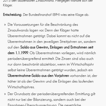
2013 den abziehbaren Zinsaufwand. Hiergegen wandte sich der
Kläger.
Entscheidung
: Der Bundesfinanzhof (BFH) wies seine Klage ab:
Die Voraussetzungen für die Beschränkung des
Zinsaufwands lagen vor. Denn der Kläger hatte
Überentnahmen getätigt. Dabei kommt es nicht auf die
Überentnahmen in den jeweiligen Streitjahren an, sondern
auf den
Saldo aus Gewinn, Einlagen und Entnahmen seit
dem 1.1.1999
. Ob Überentnahmen vorliegen, wird nämlich
periodenübergreifend ermittelt. Die Zinsen sind also auch
nur dann beschränkt abziehbar, wenn im Wirtschaftsjahr
selbst keine Überentnahmen getätigt wurden, jedoch ein
Überentnahme-Saldo aus den Vorjahren
vorhanden ist, der
höher ist als der Gewinn und die Einlagen des laufenden
Wirtschaftsjahres.
Der Grundsatz der periodenübergreifenden Ermittlung gilt
nicht nur bei der Bilanzierung, sondern auch bei der
Einnahmen-Überschussrechnung. Die gesetzliche