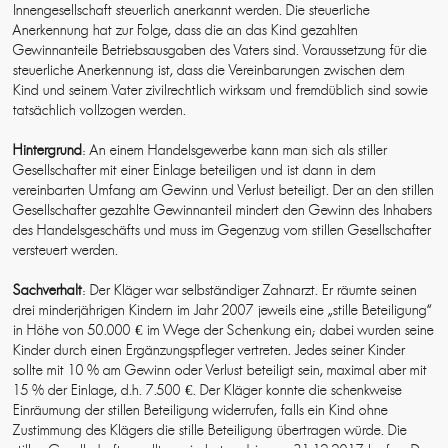
Innengesellschaft steuerlich anerkannt werden. Die steuerliche
Anerkennung hat zur Folge, dass die an das Kind gezahlten
Gewinnanteile Betriebsausgaben des Vaters sind. Voraussetzung für die
steuerliche Anerkennung ist, dass die Vereinbarungen zwischen dem
Kind und seinem Vater zivilrechtlich wirksam und fremdüblich sind sowie
tatsächlich vollzogen werden.
Hintergrund
: An einem Handelsgewerbe kann man sich als stiller
Gesellschafter mit einer Einlage beteiligen und ist dann in dem
vereinbarten Umfang am Gewinn und Verlust beteiligt. Der an den stillen
Gesellschafter gezahlte Gewinnanteil mindert den Gewinn des Inhabers
des Handelsgeschäfts und muss im Gegenzug vom stillen Gesellschafter
versteuert werden.
Sachverhalt
: Der Kläger war selbständiger Zahnarzt. Er räumte seinen
drei minderjährigen Kindern im Jahr 2007 jeweils eine „stille Beteiligung“
in Höhe von 50.000 € im Wege der Schenkung ein; dabei wurden seine
Kinder durch einen Ergänzungspfleger vertreten. Jedes seiner Kinder
sollte mit 10 % am Gewinn oder Verlust beteiligt sein, maximal aber mit
15 % der Einlage, d.h. 7.500 €. Der Kläger konnte die schenkweise
Einräumung der stillen Beteiligung widerrufen, falls ein Kind ohne
Zustimmung des Klägers die stille Beteiligung übertragen würde. Die