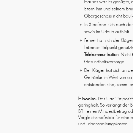
Hauses war. Es genügte, d
Eltern ihm und seinem Br
Obergeschoss nicht bauli
In X befand sich auch de
sowie im Urlaub aufhielt.
Ferner hat sich der Kläge
Lebensmittelpunkt genutzt
Telekommunikation
. Nicht
Gesundheitsvorsorge.
Der Kläger hat sich an d
Getränke im Wert von ca. 
entstanden sind, kommt es
Hinweise
: Das Urteil ist po
geringhält. So verlangt der
BFH einen Mindestbetrag ode
Vergleichsmaßstab für eine e
und Lebenshaltungskosten.