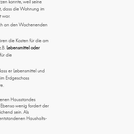
zen konnte, weil seine
st, dass die Wohnung im
t war.
d sich an den Wochenenden
ören die Kosten für die am
z.B.
Lebensmittel oder
für die
ass er Lebensmittel und
n im Erdgeschoss
te.
eigenen Hausstandes
. Ebenso wenig fordert der
chend sein. Als
h entstandenen Haushalts-