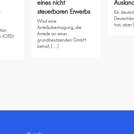
eines nicht
Auslan
s
steuerbaren Erwerbs
Ein deutsc
Deutschla
Wird eine
hat, aber
Anteilsübertragung, die
tion
Anteile an einer
n (OFD)
grundbesitzenden GmbH
betraf, […]