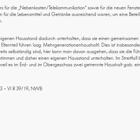
s für die „Nebenkosten/Telekommunikation“ sowie für die neuen Fenste
en für die Lebensmittel und Getränke ausreichend waren, um eine Bete
n.
eigenen Hausstand dadurch unterhalten, dass sie einen gemeinsam
m Elternteil führen (sog. Mehrgenerationenhaushalt). Dies ist insbesond
bereits selbständig sind; hier kann man davon ausgehen, dass sie die Fü
timmen und daher einen eigenen Hausstand unterhalten. Im Streitfall 
eil es im Erd- und im Obergeschoss zwei getrennte Haushalt gab: ein
2023 – VI R 39/19; NWB