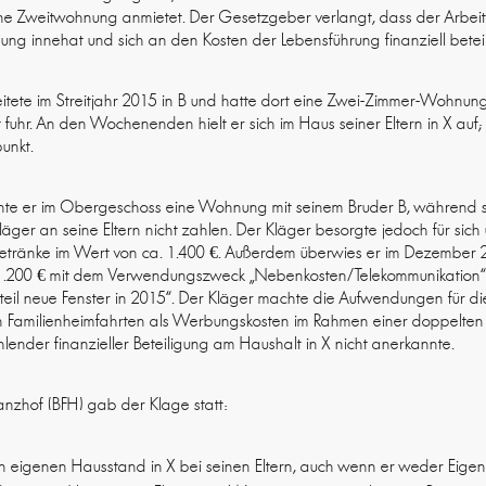
ine Zweitwohnung anmietet. Der Gesetzgeber verlangt, dass der Arbe
ng innehat und sich an den Kosten der Lebensführung finanziell beteil
eitete im Streitjahr 2015 in B und hatte dort eine Zwei-Zimmer-Wohnun
fuhr. An den Wochenenden hielt er sich im Haus seiner Eltern in X auf;
unkt.
nte er im Obergeschoss eine Wohnung mit seinem Bruder B, während s
äger an seine Eltern nicht zahlen. Der Kläger besorgte jedoch für sich
 Getränke im Wert von ca. 1.400 €. Außerdem überwies er im Dezember 
 1.200 € mit dem Verwendungszweck „Nebenkosten/Telekommunikation“ 
il neue Fenster in 2015“. Der Kläger machte die Aufwendungen für 
en Familienheimfahrten als Werbungskosten im Rahmen einer doppelten
ender finanzieller Beteiligung am Haushalt in X nicht anerkannte.
anzhof (BFH) gab der Klage statt:
nen eigenen Hausstand in X bei seinen Eltern, auch wenn er weder Eige