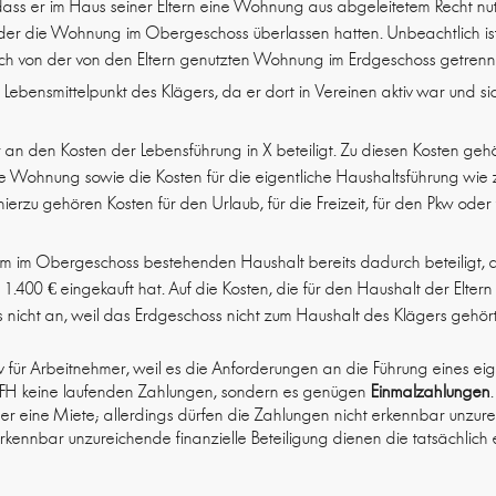
ass er im Haus seiner Eltern eine Wohnung aus abgeleitetem Recht nut
uder die Wohnung im Obergeschoss überlassen hatten. Unbeachtlich i
ch von der von den Eltern genutzten Wohnung im Erdgeschoss getrenn
r Lebensmittelpunkt des Klägers, da er dort in Vereinen aktiv war un
r an den Kosten der Lebensführung in X beteiligt. Zu diesen Kosten geh
e Wohnung sowie die Kosten für die eigentliche Haushaltsführung wie 
 hierzu gehören Kosten für den Urlaub, für die Freizeit, für den Pkw oder 
em im Obergeschoss bestehenden Haushalt bereits dadurch beteiligt, d
1.400 € eingekauft hat. Auf die Kosten, die für den Haushalt der Elter
 nicht an, weil das Erdgeschoss nicht zum Haushalt des Klägers gehör
sitiv für Arbeitnehmer, weil es die Anforderungen an die Führung eines 
 BFH keine laufenden Zahlungen, sondern es genügen
Einmalzahlungen
r eine Miete; allerdings dürfen die Zahlungen nicht erkennbar unzurei
rkennbar unzureichende finanzielle Beteiligung dienen die tatsächlic