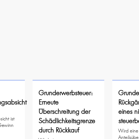
Grunderwerbsteuer:
Grunde
ngsabsicht
Erneute
Rückgä
Überschreitung der
eines n
icht ist
Schädlichkeitsgrenze
steuerb
 Gewinn
durch Rückkauf
Wird eine
Anteilsübe