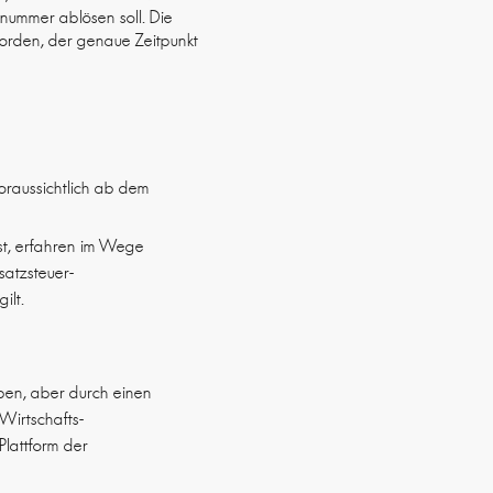
snummer ablösen soll. Die
worden, der genaue Zeitpunkt
voraussichtlich ab dem
st, erfahren im Wege
satzsteuer-
ilt.
ben, aber durch einen
 Wirtschafts-
Plattform der