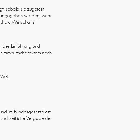
, sobald sie zugeteilt
mer angegeben werden, wenn
d die Wirtschafts-
it der Einführung und
es Entwurfscharakters noch
 NWB
 und im Bundesgesetzblatt
und zeitliche Vergabe der