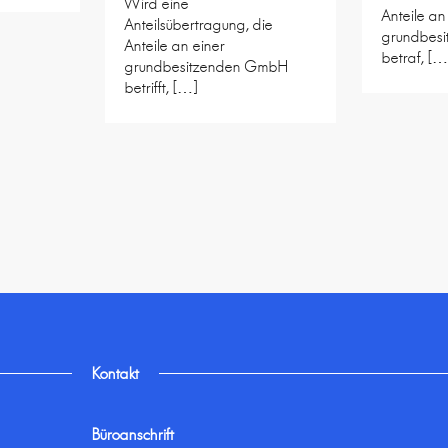
Wird eine
Anteile an
Anteilsübertragung, die
grundbes
Anteile an einer
betraf, […
grundbesitzenden GmbH
betrifft, […]
Kontakt
Büroanschrift