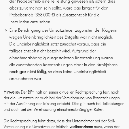
der Probebetrieb eine Teilleistung gewesen ist; sofern dies
aber zu verneinen sein sollte, wäre das Entgelt für den
Probebetrieb (358.000 €) als Zusatzentgelt für die
Installation anzusehen.
Eine Berichtigung der Umsatzsteuer zugunsten der Klägerin
wegen Uneinbringlichkeit des Entgelts war nicht möglich.
Die Uneinbringlichkeit setzt zunächst voraus, dass ein
fälliges Entgelt nicht bezahlt wird. Aufgrund der
einnahmeabhängig ausgestalteten Ratenzahlung waren
die ausstehenden Ratenzahlungen aber in den Streitjahren
noch gar nicht fällig
, so dass keine Uneinbringlichkeit
anzunehmen war.
Hinweise
: Der BFH hält an seiner aktuellen Rechtsprechung fest, nach
der die Umsatzsteuer auch bei der Vereinbarung von Ratenzahlungen
mit der Ausführung der Leistung entsteht. Dies gilt auch bei Teilleistungen
und auch bei der Vereinbarung einnahmeabhängiger Raten.
Die Rechtsprechung führt dazu, dass der Unternehmer bei der Soll-
Versteuerung die Umsatzsteuer faktisch
vorfinanzieren
muss, wenn der