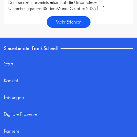
Das Bundesfinanzministerium hat die Umsatzsteuer-
Umrechnungskurse für den Monat Oktober 2025 […]
Mehr Erfahren
Steuerberater Frank Schnell
Start
Kanzlei
Leistungen
Digitale Prozesse
Karriere