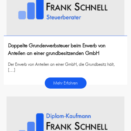
Doppelte Grunderwerbsteuer beim Erwerb von
Anteilen an einer grundbesitzenden GmbH
Der Erwerb von Anteilen an einer GmbH, die Grundbesitz hält,
[…]
Mehr Erfahren