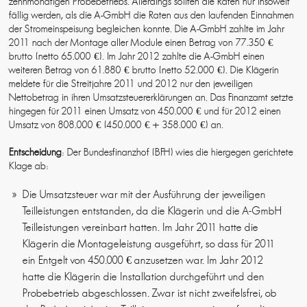
zehnmonatigen Probebetriebs. Allerdings sollten die Raten nur insoweit
fällig werden, als die A-GmbH die Raten aus den laufenden Einnahmen
der Stromeinspeisung begleichen konnte. Die A-GmbH zahlte im Jahr
2011 nach der Montage aller Module einen Betrag von 77.350 €
brutto (netto 65.000 €). Im Jahr 2012 zahlte die A-GmbH einen
weiteren Betrag von 61.880 € brutto (netto 52.000 €). Die Klägerin
meldete für die Streitjahre 2011 und 2012 nur den jeweiligen
Nettobetrag in ihren Umsatzsteuererklärungen an. Das Finanzamt setzte
hingegen für 2011 einen Umsatz von 450.000 € und für 2012 einen
Umsatz von 808.000 € (450.000 € + 358.000 €) an.
Entscheidung
: Der Bundesfinanzhof (BFH) wies die hiergegen gerichtete
Klage ab:
Die Umsatzsteuer war mit der Ausführung der jeweiligen
Teilleistungen entstanden, da die Klägerin und die A-GmbH
Teilleistungen vereinbart hatten. Im Jahr 2011 hatte die
Klägerin die Montageleistung ausgeführt, so dass für 2011
ein Entgelt von 450.000 € anzusetzen war. Im Jahr 2012
hatte die Klägerin die Installation durchgeführt und den
Probebetrieb abgeschlossen. Zwar ist nicht zweifelsfrei, ob