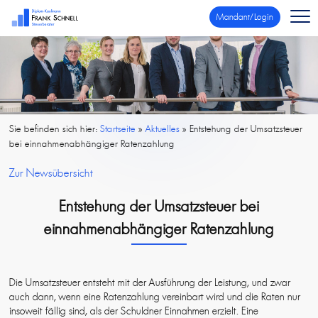
Mandant/Login
Sie befinden sich hier:
Startseite
»
Aktuelles
»
Entstehung der Umsatzsteuer
bei einnahmenabhängiger Ratenzahlung
Zur Newsübersicht
Entstehung der Umsatzsteuer bei
einnahmenabhängiger Ratenzahlung
Die Umsatzsteuer entsteht mit der Ausführung der Leistung, und zwar
auch dann, wenn eine Ratenzahlung vereinbart wird und die Raten nur
insoweit fällig sind, als der Schuldner Einnahmen erzielt. Eine