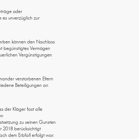
beträge oder
 es unverzüglich zur
iterben können den Nachlass
cht begünstigtes Vermögen
euerlichen Vergünstigungen
inander verstorbenen Eltern
chiedene Beteiligungen an
 der Kläger fast alle
en
estsetzung zu seinen Gunsten
 2018 berücksichtigt
ach dem Erbfall erfolgt war.