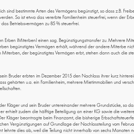
rlich sind bestimmte Arten des Vermögens begünstigt, so dass z.B. Frei
rden. So ist etwa das vererbte Familienheim steuerfrei, wenn der Erbe
 das Betriebsvermögen zu 85 % steuerfrei.
en Erben (Miterben) einen sog. Begünstigungstransfer zu. Mehrere M
iterben begünstigtes Vermögen erhält, während der andere Miterbe ni
n Miterben, der begünstigtes Vermögen erbt, stehen dann auch die st
 sein Bruder erbten im Dezember 2015 den Nachlass ihrer kurz hintere
lass gehörten u.a. ein Familienheim, mehrere Mietimmobilien und vers
llschaften.
der Kläger und sein Bruder untereinander mehrere Grundstücke, so dass
ger erhielt zudem die hälftige Beteiligung an einer KG sowie die weiter
Der Kläger beantragte beim Finanzamt, die bisherige Erbschaftsteuerf
lichen Vergünstigungen auf Grundlage der Nachlassteilung vom Februar
t lehnte dies ab, weil die Teilung nicht innerhalb von sechs Monaten n