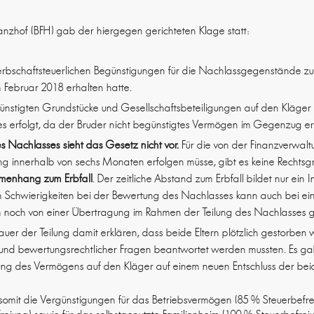
anzhof (BFH) gab der hiergegen gerichteten Klage statt:
rbschaftsteuerlichen Begünstigungen für die Nachlassgegenstände zu,
 Februar 2018 erhalten hatte.
nstigten Grundstücke und Gesellschaftsbeteiligungen auf den Kläger 
es erfolgt, da der Bruder nicht begünstigtes Vermögen im Gegenzug er
 des Nachlasses sieht das Gesetz nicht vor.
Für die von der Finanzverwalt
ung innerhalb von sechs Monaten erfolgen müsse, gibt es keine Rechts
menhang zum Erbfall
. Der zeitliche Abstand zum Erbfall bildet nur ein
 Schwierigkeiten bei der Bewertung des Nachlasses kann auch bei e
 noch von einer Übertragung im Rahmen der Teilung des Nachlasses
e Dauer der Teilung damit erklären, dass beide Eltern plötzlich gestorb
er und bewertungsrechtlicher Fragen beantwortet werden mussten. Es g
ung des Vermögens auf den Kläger auf einem neuen Entschluss der bei
t somit die Vergünstigungen für das Betriebsvermögen (85 % Steuerbefrei