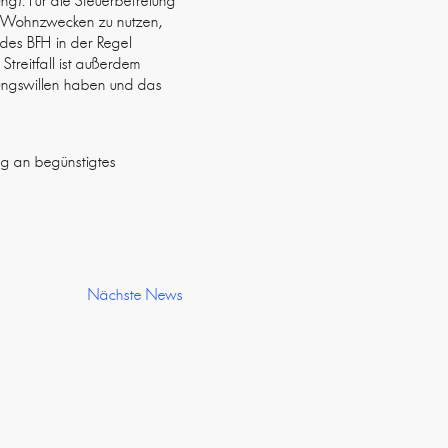
ng). Für die Steuerbefreiung
en Wohnzwecken zu nutzen,
des BFH in der Regel
treitfall ist außerdem
tzungswillen haben und das
ng an begünstigtes
Nächste News