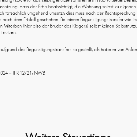
eiung) sowie für das selbstgenutzte Familienheim (100 % Steuerbefreiu
raussetzung, dass der Erbe beabsichtigt, die Wohnung selbst zu eigen
uch tatsächlich umgehend umsetzt; dies muss nach der Rechtsprechung 
nach dem Erbfall geschehen. Bei einem Begünstigungstransfer wie im S
en Miterben (hier also der Bruder des Klägers) selbst keinen Selbstnu
t nutzen.
aufgrund des Begünstigungstransfers so gestellt, als habe er von Anfa
.2024 – II R 12/21; NWB