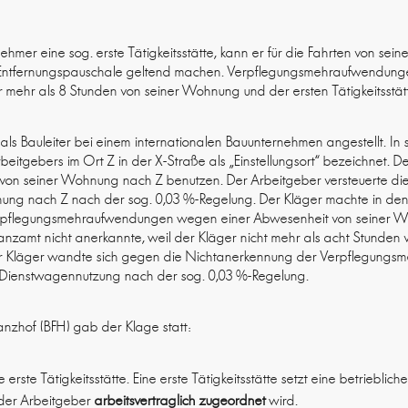
nehmer eine sog. erste Tätigkeitsstätte, kann er für die Fahrten von se
die Entfernungspauschale geltend machen. Verpflegungsmehraufwendun
 mehr als 8 Stunden von seiner Wohnung und der ersten Tätigkeitsstät
 als Bauleiter bei einem internationalen Bauunternehmen angestellt. In
eitgebers im Ort Z in der X-Straße als „Einstellungsort“ bezeichnet. D
 von seiner Wohnung nach Z benutzen. Der Arbeitgeber versteuerte d
nung nach Z nach der sog. 0,03 %-Regelung. Der Kläger machte in den 
Verpflegungsmehraufwendungen wegen einer Abwesenheit von seiner W
anzamt nicht anerkannte, weil der Kläger nicht mehr als acht Stunden 
 Kläger wandte sich gegen die Nichtanerkennung der Verpflegung
 Dienstwagennutzung nach der sog. 0,03 %-Regelung.
anzhof (BFH) gab der Klage statt:
 erste Tätigkeitsstätte. Eine erste Tätigkeitsstätte setzt eine betrieblich
 der Arbeitgeber
arbeitsvertraglich zugeordnet
wird.