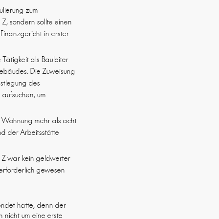
mulierung zum
 Z, sondern sollte einen
Finanzgericht in erster
ätigkeit als Bauleiter
Gebäudes. Die Zuweisung
estlegung des
ch aufsuchen, um
r Wohnung mehr als acht
 der Arbeitsstätte
 Z war kein geldwerter
n erforderlich gewesen
endet hatte; denn der
 nicht um eine erste