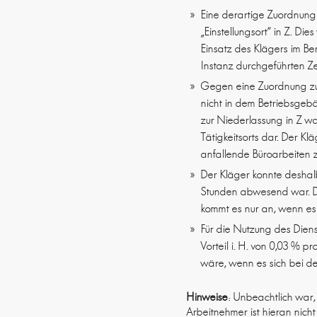
Eine derartige Zuordnung i
„Einstellungsort“ in Z. D
Einsatz des Klägers im Be
Instanz durchgeführten 
Gegen eine Zuordnung zum 
nicht in dem Betriebsge
zur Niederlassung in Z wa
Tätigkeitsorts dar. Der Kl
anfallende Büroarbeiten 
Der Kläger konnte desha
Stunden abwesend war. D
kommt es nur an, wenn es s
Für die Nutzung des Dien
Vorteil i. H. von 0,03 % 
wäre, wenn es sich bei de
Hinweise
: Unbeachtlich war
Arbeitnehmer ist hieran nic