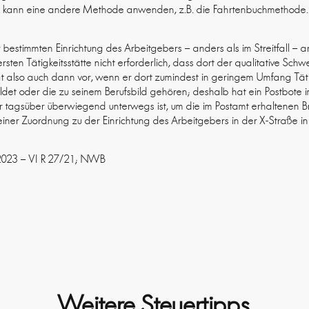
der kann eine andere Methode anwenden, z.B. die Fahrtenbuchmethode.
bestimmten Einrichtung des Arbeitgebers – anders als im Streitfall – a
rsten Tätigkeitsstätte nicht erforderlich, dass dort der qualitative Schwe
liegt also auch dann vor, wenn er dort zumindest in geringem Umfang Tät
uldet oder die zu seinem Berufsbild gehören; deshalb hat ein Postbote 
er tagsüber überwiegend unterwegs ist, um die im Postamt erhaltenen B
n einer Zuordnung zu der Einrichtung des Arbeitgebers in der X-Straße in
9.2023 – VI R 27/21; NWB
Weitere Steuertipps