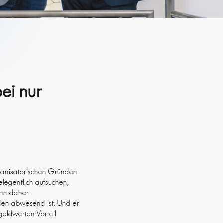
bei nur
rganisatorischen Gründen
elegentlich aufsuchen,
kann daher
en abwesend ist. Und er
geldwerten Vorteil