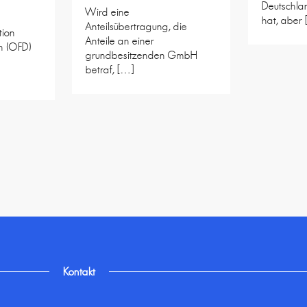
Deutschla
Wird eine
hat, aber
Anteilsübertragung, die
tion
Anteile an einer
n (OFD)
grundbesitzenden GmbH
betraf, […]
Kontakt