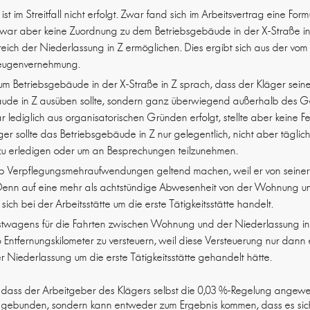
st im Streitfall nicht erfolgt. Zwar fand sich im Arbeitsvertrag eine For
ies war aber keine Zuordnung zu dem Betriebsgebäude in der X-Straße in
reich der Niederlassung in Z ermöglichen. Dies ergibt sich aus der vom 
Zeugenvernehmung.
Betriebsgebäude in der X-Straße in Z sprach, dass der Kläger seine T
bäude in Z ausüben sollte, sondern ganz überwiegend außerhalb des 
r lediglich aus organisatorischen Gründen erfolgt, stellte aber keine F
äger sollte das Betriebsgebäude in Z nur gelegentlich, nicht aber tägli
zu erledigen oder um an Besprechungen teilzunehmen.
lb Verpflegungsmehraufwendungen geltend machen, weil er von seine
enn auf eine mehr als achtstündige Abwesenheit von der Wohnung und
ich bei der Arbeitsstätte um die erste Tätigkeitsstätte handelt.
stwagens für die Fahrten zwischen Wohnung und der Niederlassung in
pro Entfernungskilometer zu versteuern, weil diese Versteuerung nur dan
r Niederlassung um die erste Tätigkeitsstätte gehandelt hätte.
, dass der Arbeitgeber des Klägers selbst die 0,03 %-Regelung angew
ht gebunden, sondern kann entweder zum Ergebnis kommen, dass es sich