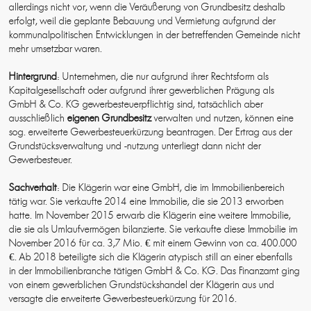
allerdings nicht vor, wenn die Veräußerung von Grundbesitz deshalb
erfolgt, weil die geplante Bebauung und Vermietung aufgrund der
kommunalpolitischen Entwicklungen in der betreffenden Gemeinde nicht
mehr umsetzbar waren.
Hintergrund
: Unternehmen, die nur aufgrund ihrer Rechtsform als
Kapitalgesellschaft oder aufgrund ihrer gewerblichen Prägung als
GmbH & Co. KG gewerbesteuerpflichtig sind, tatsächlich aber
ausschließlich
eigenen Grundbesitz
verwalten und nutzen, können eine
sog. erweiterte Gewerbesteuerkürzung beantragen. Der Ertrag aus der
Grundstücksverwaltung und -nutzung unterliegt dann nicht der
Gewerbesteuer.
Sachverhalt
: Die Klägerin war eine GmbH, die im Immobilienbereich
tätig war. Sie verkaufte 2014 eine Immobilie, die sie 2013 erworben
hatte. Im November 2015 erwarb die Klägerin eine weitere Immobilie,
die sie als Umlaufvermögen bilanzierte. Sie verkaufte diese Immobilie im
November 2016 für ca. 3,7 Mio. € mit einem Gewinn von ca. 400.000
€. Ab 2018 beteiligte sich die Klägerin atypisch still an einer ebenfalls
in der Immobilienbranche tätigen GmbH & Co. KG. Das Finanzamt ging
von einem gewerblichen Grundstückshandel der Klägerin aus und
versagte die erweiterte Gewerbesteuerkürzung für 2016.