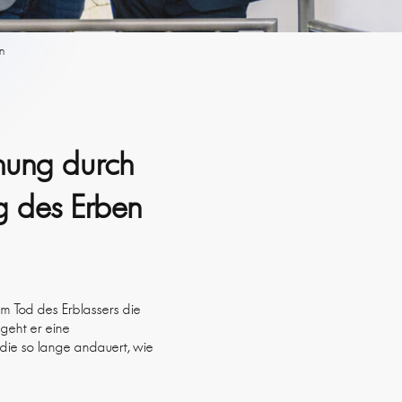
en
ehung durch
ng des Erben
em Tod des Erblassers die
egeht er eine
die so lange andauert, wie