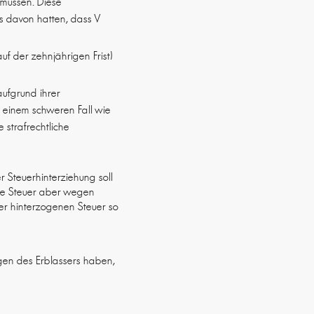
 müssen. Diese
is davon hatten, dass V
uf der zehnjährigen Frist)
aufgrund ihrer
in einem schweren Fall wie
 strafrechtliche
r Steuerhinterziehung soll
ene Steuer aber wegen
der hinterzogenen Steuer so
ngen des Erblassers haben,