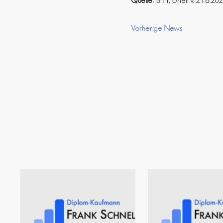
Quelle
: BFH, Urteil v. 21.6.
Vorherige News