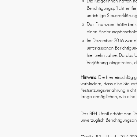
Die Klägerinnen hätten n
Berichtigungspflicht entf
unrichtige Steuererkläru
Das Finanzamt hätte bei u
einen Änderungsbescheid 
Im Dezember 2016 war die
unterlassenen Berichtigung
hier zehn Jahre. Da das U
Verjährung eingetreten; d
Hinweis
: Die hier einschläg
verhindern, dass eine Steuer
Festsetzungsverjährung nicht
lange ermöglichen, wie eine 
Das BFH-Urteil erhöht den Dr
unverzüglich Berichtigungsan