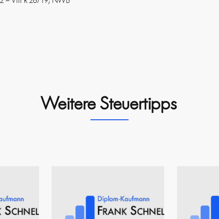
2022 – VIII R 26/19; NWB
Weitere Steuertipps