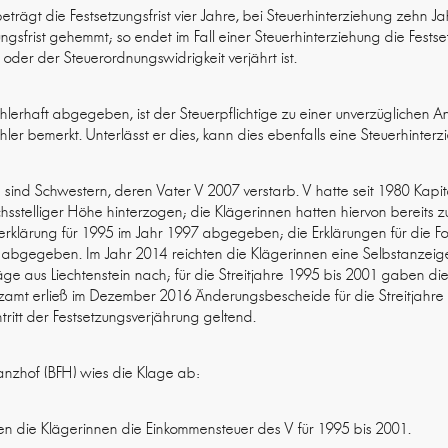
eträgt die Festsetzungsfrist vier Jahre, bei Steuerhinterziehung zehn Ja
ngsfrist gehemmt; so endet im Fall einer Steuerhinterziehung die Festset
 oder der Steuerordnungswidrigkeit verjährt ist.
hlerhaft abgegeben, ist der Steuerpflichtige zu einer unverzüglichen 
ehler bemerkt. Unterlässt er dies, kann dies ebenfalls eine Steuerhinterz
 sind Schwestern, deren Vater V 2007 verstarb. V hatte seit 1980 Kapit
sechsstelliger Höhe hinterzogen; die Klägerinnen hatten hiervon bereits 
rklärung für 1995 im Jahr 1997 abgegeben; die Erklärungen für die Fo
r abgegeben. Im Jahr 2014 reichten die Klägerinnen eine Selbstanzeige
räge aus Liechtenstein nach; für die Streitjahre 1995 bis 2001 gaben d
zamt erließ im Dezember 2016 Änderungsbescheide für die Streitjahre 
ritt der Festsetzungsverjährung geltend.
anzhof (BFH) wies die Klage ab:
den die Klägerinnen die Einkommensteuer des V für 1995 bis 2001.