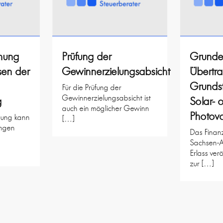
ehung
Prüfung der
Grunde
sen der
Gewinnerzielungsabsicht
Übertr
Grundst
Für die Prüfung der
Gewinnerzielungsabsicht ist
g
Solar- 
auch ein möglicher Gewinn
Photovo
ehung kann
[…]
ngen
Das Finanz
Sachsen-A
Erlass verö
zur […]