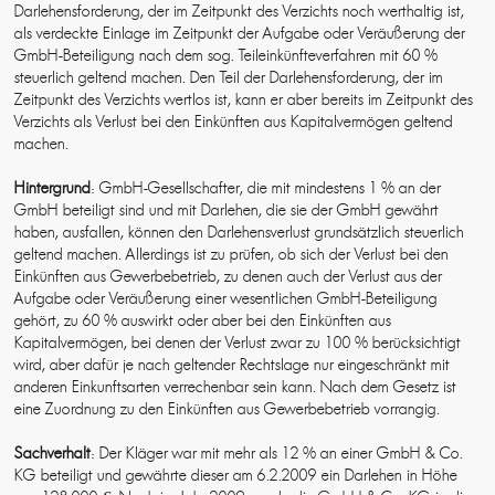
Darlehensforderung, der im Zeitpunkt des Verzichts noch werthaltig ist,
als verdeckte Einlage im Zeitpunkt der Aufgabe oder Veräußerung der
GmbH-Beteiligung nach dem sog. Teileinkünfteverfahren mit 60 %
steuerlich geltend machen. Den Teil der Darlehensforderung, der im
Zeitpunkt des Verzichts wertlos ist, kann er aber bereits im Zeitpunkt des
Verzichts als Verlust bei den Einkünften aus Kapitalvermögen geltend
machen.
Hintergrund
: GmbH-Gesellschafter, die mit mindestens 1 % an der
GmbH beteiligt sind und mit Darlehen, die sie der GmbH gewährt
haben, ausfallen, können den Darlehensverlust grundsätzlich steuerlich
geltend machen. Allerdings ist zu prüfen, ob sich der Verlust bei den
Einkünften aus Gewerbebetrieb, zu denen auch der Verlust aus der
Aufgabe oder Veräußerung einer wesentlichen GmbH-Beteiligung
gehört, zu 60 % auswirkt oder aber bei den Einkünften aus
Kapitalvermögen, bei denen der Verlust zwar zu 100 % berücksichtigt
wird, aber dafür je nach geltender Rechtslage nur eingeschränkt mit
anderen Einkunftsarten verrechenbar sein kann. Nach dem Gesetz ist
eine Zuordnung zu den Einkünften aus Gewerbebetrieb vorrangig.
Sachverhalt
: Der Kläger war mit mehr als 12 % an einer GmbH & Co.
KG beteiligt und gewährte dieser am 6.2.2009 ein Darlehen in Höhe