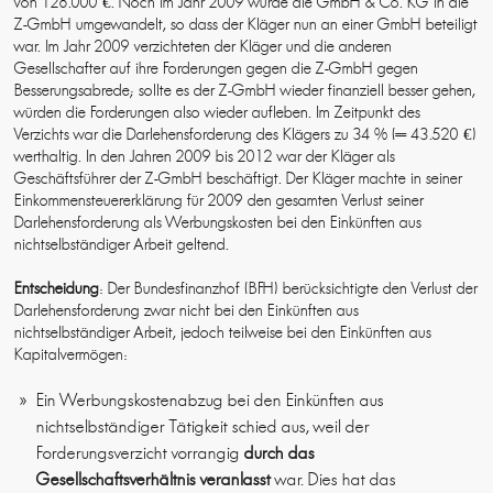
von 128.000 €. Noch im Jahr 2009 wurde die GmbH & Co. KG in die
Z-GmbH umgewandelt, so dass der Kläger nun an einer GmbH beteiligt
war. Im Jahr 2009 verzichteten der Kläger und die anderen
Gesellschafter auf ihre Forderungen gegen die Z-GmbH gegen
Besserungsabrede; sollte es der Z-GmbH wieder finanziell besser gehen,
würden die Forderungen also wieder aufleben. Im Zeitpunkt des
Verzichts war die Darlehensforderung des Klägers zu 34 % (= 43.520 €)
werthaltig. In den Jahren 2009 bis 2012 war der Kläger als
Geschäftsführer der Z-GmbH beschäftigt. Der Kläger machte in seiner
Einkommensteuererklärung für 2009 den gesamten Verlust seiner
Darlehensforderung als Werbungskosten bei den Einkünften aus
nichtselbständiger Arbeit geltend.
Entscheidung
: Der Bundesfinanzhof (BFH) berücksichtigte den Verlust der
Darlehensforderung zwar nicht bei den Einkünften aus
nichtselbständiger Arbeit, jedoch teilweise bei den Einkünften aus
Kapitalvermögen:
Ein Werbungskostenabzug bei den Einkünften aus
nichtselbständiger Tätigkeit schied aus, weil der
Forderungsverzicht vorrangig
durch das
Gesellschaftsverhältnis veranlasst
war. Dies hat das