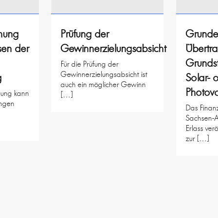
ehung
Prüfung der
Grunde
sen der
Gewinnerzielungsabsicht
Übertr
Grundst
Für die Prüfung der
Gewinnerzielungsabsicht ist
g
Solar- 
auch ein möglicher Gewinn
Photovo
ehung kann
[…]
ngen
Das Finanz
Sachsen-A
Erlass verö
zur […]