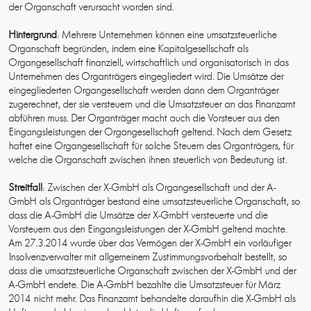
der Organschaft verursacht worden sind.
Hintergrund
: Mehrere Unternehmen können eine umsatzsteuerliche
Organschaft begründen, indem eine Kapitalgesellschaft als
Organgesellschaft finanziell, wirtschaftlich und organisatorisch in das
Unternehmen des Organträgers eingegliedert wird. Die Umsätze der
eingegliederten Organgesellschaft werden dann dem Organträger
zugerechnet, der sie versteuern und die Umsatzsteuer an das Finanzamt
abführen muss. Der Organträger macht auch die Vorsteuer aus den
Eingangsleistungen der Organgesellschaft geltend. Nach dem Gesetz
haftet eine Organgesellschaft für solche Steuern des Organträgers, für
welche die Organschaft zwischen ihnen steuerlich von Bedeutung ist.
Streitfall
: Zwischen der X-GmbH als Organgesellschaft und der A-
GmbH als Organträger bestand eine umsatzsteuerliche Organschaft, so
dass die A-GmbH die Umsätze der X-GmbH versteuerte und die
Vorsteuern aus den Eingangsleistungen der X-GmbH geltend machte.
Am 27.3.2014 wurde über das Vermögen der X-GmbH ein vorläufiger
Insolvenzverwalter mit allgemeinem Zustimmungsvorbehalt bestellt, so
dass die umsatzsteuerliche Organschaft zwischen der X-GmbH und der
A-GmbH endete. Die A-GmbH bezahlte die Umsatzsteuer für März
2014 nicht mehr. Das Finanzamt behandelte daraufhin die X-GmbH als