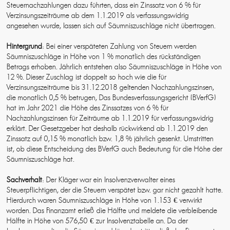
Steuernachzahlungen dazu führten, dass ein Zinssatz von 6 % für
Verzinsungszeiträume ab dem 1.1.2019 als verfassungswidrig
angesehen wurde, lassen sich auf Säumniszuschläge nicht übertragen.
Hintergrund
: Bei einer verspäteten Zahlung von Steuern werden
Säumniszuschläge in Höhe von 1 % monatlich des rückständigen
Betrags erhoben. Jährlich entstehen also Säumniszuschläge in Höhe von
12 %. Dieser Zuschlag ist doppelt so hoch wie die für
Verzinsungszeiträume bis 31.12.2018 geltenden Nachzahlungszinsen,
die monatlich 0,5 % betrugen, Das Bundesverfassungsgericht (BVerfG)
hat im Jahr 2021 die Höhe des Zinssatzes von 6 % für
Nachzahlungszinsen für Zeiträume ab 1.1.2019 für verfassungswidrig
erklärt. Der Gesetzgeber hat deshalb rückwirkend ab 1.1.2019 den
Zinssatz auf 0,15 % monatlich bzw. 1,8 % jährlich gesenkt. Umstritten
ist, ob diese Entscheidung des BVerfG auch Bedeutung für die Höhe der
Säumniszuschläge hat.
Sachverhalt
: Der Kläger war ein Insolvenzverwalter eines
Steuerpflichtigen, der die Steuern verspätet bzw. gar nicht gezahlt hatte.
Hierdurch waren Säumniszuschläge in Höhe von 1.153 € verwirkt
worden. Das Finanzamt erließ die Hälfte und meldete die verbleibende
Hälfte in Höhe von 576,50 € zur Insolvenztabelle an. Da der