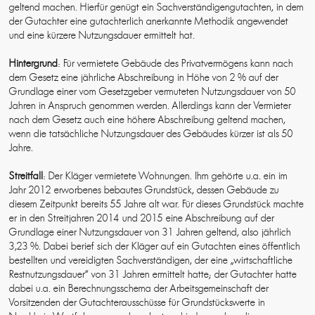
geltend machen. Hierfür genügt ein Sachverständigengutachten, in dem
der Gutachter eine gutachterlich anerkannte Methodik angewendet
und eine kürzere Nutzungsdauer ermittelt hat.
Hintergrund
: Für vermietete Gebäude des Privatvermögens kann nach
dem Gesetz eine jährliche Abschreibung in Höhe von 2 % auf der
Grundlage einer vom Gesetzgeber vermuteten Nutzungsdauer von 50
Jahren in Anspruch genommen werden. Allerdings kann der Vermieter
nach dem Gesetz auch eine höhere Abschreibung geltend machen,
wenn die tatsächliche Nutzungsdauer des Gebäudes kürzer ist als 50
Jahre.
Streitfall
: Der Kläger vermietete Wohnungen. Ihm gehörte u.a. ein im
Jahr 2012 erworbenes bebautes Grundstück, dessen Gebäude zu
diesem Zeitpunkt bereits 55 Jahre alt war. Für dieses Grundstück machte
er in den Streitjahren 2014 und 2015 eine Abschreibung auf der
Grundlage einer Nutzungsdauer von 31 Jahren geltend, also jährlich
3,23 %. Dabei berief sich der Kläger auf ein Gutachten eines öffentlich
bestellten und vereidigten Sachverständigen, der eine „wirtschaftliche
Restnutzungsdauer“ von 31 Jahren ermittelt hatte; der Gutachter hatte
dabei u.a. ein Berechnungsschema der Arbeitsgemeinschaft der
Vorsitzenden der Gutachterausschüsse für Grundstückswerte in