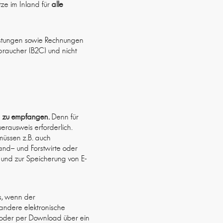
ze im Inland für
alle
istungen sowie Rechnungen
braucher (B2C) und nicht
ng zu empfangen.
Denn für
rausweis erforderlich.
müssen z.B. auch
and– und Forstwirte oder
und zur Speicherung von E-
s, wenn der
andere elektronische
le oder per Download über ein