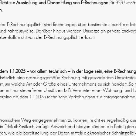
flicht zur Ausstellung und Übermittlung von E-Rechnungen
für B2B-Umsät
n
.
er E-Rechnungspflicht sind Rechnungen über bestimmte steuerfreie Le
 und Fahrausweise. Darüber hinaus werden Umsätze an private Endver
enfalls nicht von der E-Rechnungspflicht erfasst.
b dem
1.1.2025
– vor allem technisch – in der Lage sein, eine E-Rechnu
dsätzlich eine ordnungsgemäße Rechnung mit gesondertem Umsatzsteue
iert, um welche Art oder Größe eines Unternehmens es sich handelt. So 
er mit nur steuerfreien Umsätzen (z.B. Vermieter einer Wohnung) und L
Vereine ab dem 1.1.2025 technische Vorkehrungen zur Entgegennahme 
ktronischem Weg entgegennehmen zu können, reicht es regelmäßig au
 E-Mail-Postfach verfügt. Abweichend hiervon können die Beteiligten 
n, wie die Bereitstellung der Daten mittels elektronischer Schnittstel