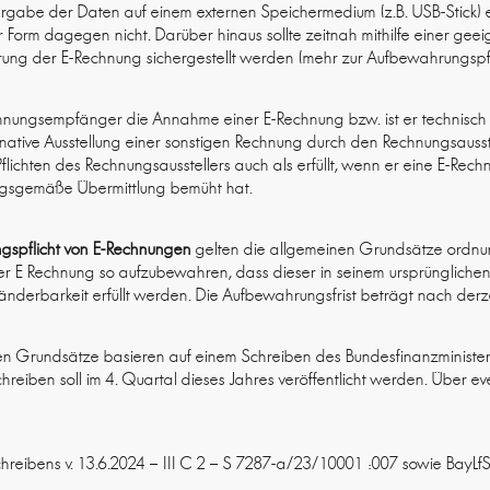
rgabe der Daten auf einem externen Speichermedium (z.B. USB-Stick) er
er Form dagegen nicht. Darüber hinaus sollte zeitnah mithilfe einer ge
rung der E-Rechnung sichergestellt werden (mehr zur Aufbewahrungspfli
hnungsempfänger die Annahme einer E-Rechnung bzw. ist er technisch h
rnative Ausstellung einer sonstigen Rechnung durch den Rechnungsausste
flichten des Rechnungsausstellers auch als erfüllt, wenn er eine E-Rech
ngsgemäße Übermittlung bemüht hat.
gspflicht von E-Rechnungen
gelten die allgemeinen Grundsätze ordn
 einer E Rechnung so aufzubewahren, dass dieser in seinem ursprünglichen
nderbarkeit erfüllt werden. Die Aufbewahrungsfrist beträgt nach derz
lten Grundsätze basieren auf einem Schreiben des Bundesfinanzminister
 Schreiben soll im 4. Quartal dieses Jahres veröffentlicht werden. Über
hreibens v. 13.6.2024 – III C 2 – S 7287-a/23/10001 :007 sowie BayLfS