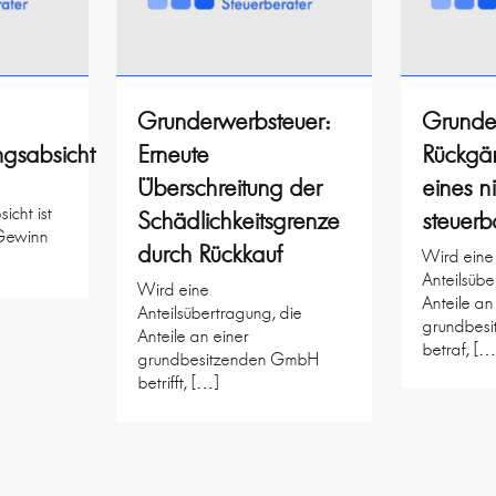
Grunderwerbsteuer:
Grunde
ngsabsicht
Erneute
Rückgä
Überschreitung der
eines n
icht ist
Schädlichkeitsgrenze
steuerb
 Gewinn
durch Rückkauf
Wird eine
Anteilsübe
Wird eine
Anteile an
Anteilsübertragung, die
grundbes
Anteile an einer
betraf, […
grundbesitzenden GmbH
betrifft, […]