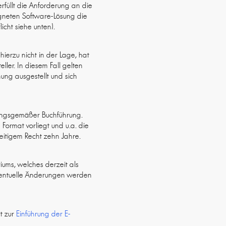
füllt die Anforderung an die
eigneten Software-Lösung die
cht siehe unten).
ierzu nicht in der Lage, hat
ller. In diesem Fall gelten
nung ausgestellt und sich
ungsgemäßer Buchführung.
 Format vorliegt und u.a. die
eitigem Recht zehn Jahre.
iums, welches derzeit als
 eventuelle Änderungen werden
t zur
Einführung der E-