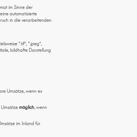
rmat im Sinne der
eine automatisierte
uch in die verarbeitenden
sweise “.tif”, “.jpeg”,
tale, bildhafte Darstellung
bare Umsätze, wenn es
re Umsätze
möglich
, wenn
Umsätze im Inland für