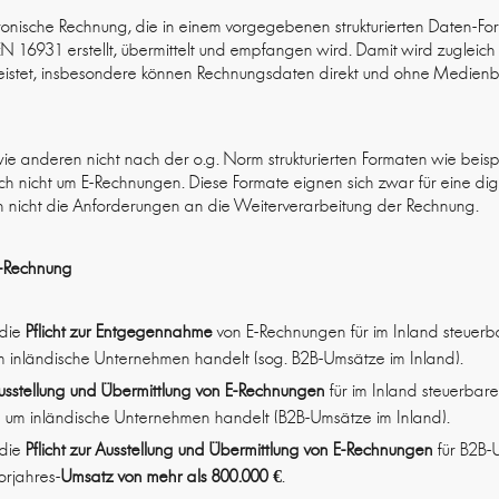
tronische Rechnung, die in einem vorgegebenen strukturierten Daten-Fo
16931 erstellt, übermittelt und empfangen wird. Damit wird zugleich 
istet, insbesondere können Rechnungsdaten direkt und ohne Medienbr
ie anderen nicht nach der o.g. Norm strukturierten Formaten wie beispiel
ich nicht um E-Rechnungen. Diese Formate eignen sich zwar für eine digi
ch nicht die Anforderungen an die Weiterverarbeitung der Rechnung.
E-Rechnung
 die
Pflicht zur Entgegennahme
von E-Rechnungen für im Inland steuer
um inländische Unternehmen handelt (sog. B2B-Umsätze im Inland).
usstellung und Übermittlung von E-Rechnungen
für im Inland steuerba
en um inländische Unternehmen handelt (B2B-Umsätze im Inland).
 die
Pflicht zur Ausstellung und Übermittlung von E-Rechnungen
für B2B-
orjahres-
Umsatz von mehr als 800.000 €
.