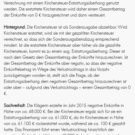
Verrechnung mit einem Kirchensteuer-Erstattungsüberhang genutzt
werden. Die erstattete Kirchensteuer wird daher einem Gesamtbetrag
der Einkünfte von 0 € hinzugerechnet und dann versteuert.
Hintergrund
: Die Kirchensteuer ist als Sonderausgabe abziehbar. Wird
Kirchensteuer erstattet, wird sie mit der gezahlten Kirchensteuer
verrechnet, so dass sich der Sonderausgabenabzug entsprechend
mindert. Ist die erstattete Kirchensteuer aber höher als die gezahlte
Kirchensteuer, kommt es zu einem sog. Erstattungsüberhang. Dieser ist
nach dem Gesetz dem Gesamtbetrag der Einkünfte hinzuzurechnen. Ist
der Gesamtbetrag der Einkünfte aber negativ, so dass der negative
Einkünftebetrag im Wege des Verlustrücktrags in das Vorjahr
zurückgetragen worden ist, stellt sich die Frage, ob der
Erstattungsüberhang dem negativen Gesamtbetrag hinzuzurechnen ist
oder aber – aufgrund des Verlustrücktrags – einem Gesamtbetrag von 0
€.
Sachverhalt
: Die Klägerin erzielte im Jahr 2015 negative Einkünfte in
Höhe von ca. 48.000 €. Bei der Kirchensteuer ergab sich für sie ein
Erstattungsüberhang von ca. 61.000 €, da ihr Kirchensteuer in Höhe
von ca. 61.100 € rückerstattet wurde, während sie ca. 100 € gezahlt
hatte. Das Finanzamt führt einen Verlustrücktrag hinsichtlich der