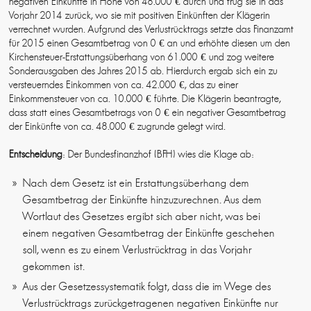
negativen Einkünfte in Höhe von 48.000 € durch und trug sie in das
Vorjahr 2014 zurück, wo sie mit positiven Einkünften der Klägerin
verrechnet wurden. Aufgrund des Verlustrücktrags setzte das Finanzamt
für 2015 einen Gesamtbetrag von 0 € an und erhöhte diesen um den
Kirchensteuer-Erstattungsüberhang von 61.000 € und zog weitere
Sonderausgaben des Jahres 2015 ab. Hierdurch ergab sich ein zu
versteuerndes Einkommen von ca. 42.000 €, das zu einer
Einkommensteuer von ca. 10.000 € führte. Die Klägerin beantragte,
dass statt eines Gesamtbetrags von 0 € ein negativer Gesamtbetrag
der Einkünfte von ca. 48.000 € zugrunde gelegt wird.
Entscheidung
: Der Bundesfinanzhof (BFH) wies die Klage ab:
Nach dem Gesetz ist ein Erstattungsüberhang dem
Gesamtbetrag der Einkünfte hinzuzurechnen. Aus dem
Wortlaut des Gesetzes ergibt sich aber nicht, was bei
einem negativen Gesamtbetrag der Einkünfte geschehen
soll, wenn es zu einem Verlustrücktrag in das Vorjahr
gekommen ist.
Aus der Gesetzessystematik folgt, dass die im Wege des
Verlustrücktrags zurückgetragenen negativen Einkünfte nur