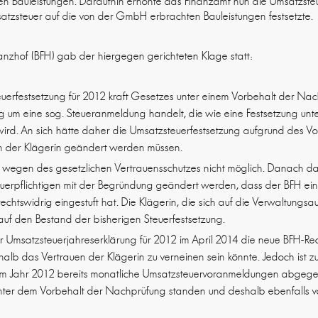
 Bauleistungen. Daraufhin erhöhte das Finanzamt nun die Umsatzsteu
atzsteuer auf die von der GmbH erbrachten Bauleistungen festsetzte.
anzhof (BFH) gab der hiergegen gerichteten Klage statt:
uerfestsetzung für 2012 kraft Gesetzes unter einem Vorbehalt der Nac
g um eine sog. Steueranmeldung handelt, die wie eine Festsetzung unt
rd. An sich hätte daher die Umsatzsteuerfestsetzung aufgrund des Vo
 der Klägerin geändert werden müssen.
wegen des gesetzlichen Vertrauensschutzes nicht möglich. Danach da
euerpflichtigen mit der Begründung geändert werden, dass der BFH ei
rechtswidrig eingestuft hat. Die Klägerin, die sich auf die Verwaltungsa
auf den Bestand der bisherigen Steuerfestsetzung.
Umsatzsteuerjahreserklärung für 2012 im April 2014 die neue BFH-R
eshalb das Vertrauen der Klägerin zu verneinen sein könnte. Jedoch ist 
e im Jahr 2012 bereits monatliche Umsatzsteuervoranmeldungen abgegeb
unter dem Vorbehalt der Nachprüfung standen und deshalb ebenfalls 