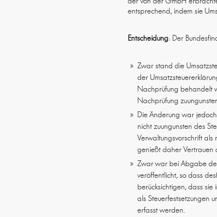
der von der GmbH erbrachten
entsprechend, indem sie Ums
Entscheidung
: Der Bundesfin
Zwar stand die Umsatzste
der Umsatzsteuererklärun
Nachprüfung behandelt wi
Nachprüfung zuungunsten
Die Änderung war jedoch 
nicht zuungunsten des St
Verwaltungsvorschrift als 
genießt daher Vertrauen 
Zwar war bei Abgabe der 
veröffentlicht, so dass d
berücksichtigen, dass si
als Steuerfestsetzungen 
erfasst werden.