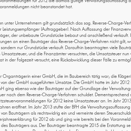
oranmeldungen für 2012 die damals gültige Verwaltungsauffassung be
voranmeldungen nicht beanstandet hat.
gen unter Unternehmern gilt grundsätzlich das sog. Reverse-Charge-Verf
er Leistungsempfänger (Auftraggeber). Nach Auffassung der Finanzverw
räger, der unbebaute Grundstücke bebaut und anschließend verkauft. 
tungen an einen Bauträger das Reverse-Charge-Verfahren nicht gilt, we
, sondern nur Grundstücke verkauft. Daraufhin beantragten viele Bauträ
en Umsatzsteuer, und die Finanzämter versuchten, die Umsatzsteuer nu
t in der Folgezeit versucht, eine Rückabwicklung dieser Fälle zu ermögl
ar Organträgerin einer GmbH, die im Baubereich tätig war; die Kläge
r von der GmbH ausgeführten Umsätze. Die GmbH hatte im Jahr 2012 
bH ging ebenso wie der Bauträger auf der Grundlage der Verwaltung
euer nach dem Reverse-Charge-Verfahren schuldet. Dementsprechend m
atzsteuervoranmeldungen für 2012 keine Umsatzsteuer an. Im Jahr 20
hren eröffnet. Im Jahr 2013 stufte der BFH die Verwaltungsauffassung
von Bauträgern als rechtswidrig ein und verneinte deren Steuerschuld
uerjahreserklärung für 2012 ab und ging wie bereits bei den Voranmel
 des Bauträgers aus. Der Bauträger beantragte 2015 die Erstattung se