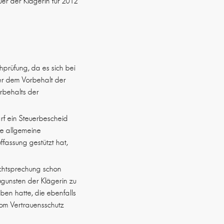
er der Klägerin für 2012
hprüfung, da es sich bei
er dem Vorbehalt der
rbehalts der
rf ein Steuerbescheid
ne allgemeine
uffassung gestützt hat,
echtsprechung schon
zugunsten der Klägerin zu
en hatte, die ebenfalls
vom Vertrauensschutz