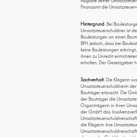
Abgabe seiner Umsatzsteuerv
Finanzamt die Umsatzsteuer
Hintergrund
: Bei Bauleistun
Umsatzsteuerschuldner ist d
Bauleistungen an einen Baut
BFH jedoch, dass bei Bauleis
keine Bauleistungen erbringt
ihnen zu Unrecht entrichtet
erhalten. Der Gesetzgeber ha
Sachverhalt
: Die Klägerin w
Umsatzsteuerschuldnerin de
Bauträger erbracht. Die Gm
der Bauträger die Umsatzst
Organträgerin in ihren Ums
der GmbH das Insolvenzverfa
Umsatzsteuerschuldnerschaft 
die Klägerin ihre Umsatzste
Umsatzsteuerschuldnerschaft