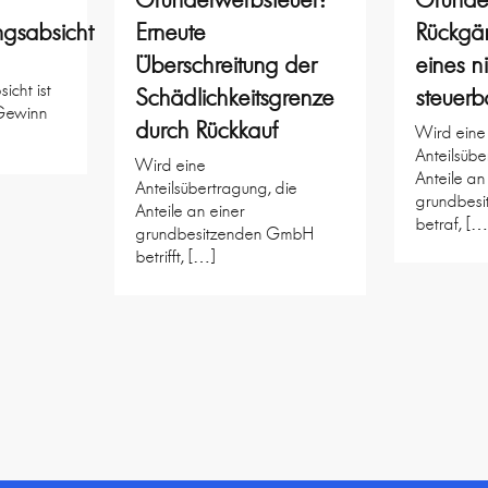
ngsabsicht
Erneute
Rückgä
Überschreitung der
eines n
icht ist
Schädlichkeitsgrenze
steuerb
 Gewinn
durch Rückkauf
Wird eine
Anteilsübe
Wird eine
Anteile an
Anteilsübertragung, die
grundbes
Anteile an einer
betraf, […
grundbesitzenden GmbH
betrifft, […]