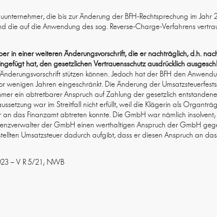
r Bauunternehmer, die bis zur Änderung der BFH-Rechtsprechung im Jahr
d die auf die Anwendung des sog. Reverse-Charge-Verfahrens vertraut
er in einer weiteren Änderungsvorschrift, die er nachträglich, d.h. nac
gefügt hat, den gesetzlichen Vertrauensschutz ausdrücklich ausgesch
e Änderungsvorschrift stützen können. Jedoch hat der BFH den Anwend
 vor wenigen Jahren eingeschränkt. Die Änderung der Umsatzsteuerfest
hmer ein abtretbarer Anspruch auf Zahlung der gesetzlich entstande
ussetzung war im Streitfall nicht erfüllt, weil die Klägerin als Organtr
n das Finanzamt abtreten konnte. Die GmbH war nämlich insolvent; 
venzverwalter der GmbH einen werthaltigen Anspruch der GmbH geg
ellten Umsatzsteuer dadurch aufgibt, dass er diesen Anspruch an das 
.2023 – V R 5/21; NWB