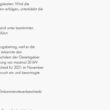
ngskosten. Wird die
n erfolgen; unterbleibt die
sind unter bestimmten
führt.
zugsbetrag, weil er die
t erkannte den
 Nachdem der Gesetzgeber
istung von maximal 30 kW
scheid für 2021 im November
spruch ein und beantragte
n Einkommensteuerbescheids