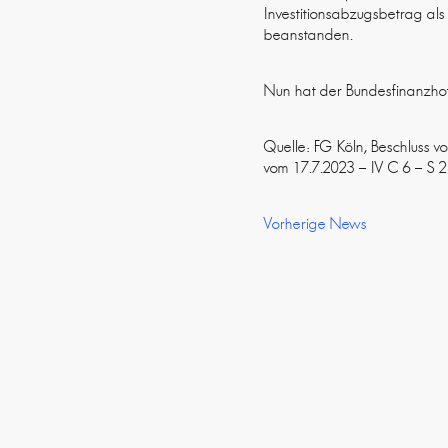
Investitionsabzugsbetrag als
beanstanden.
Nun hat der Bundesfinanzhof
Quelle: FG Köln, Beschluss v
vom 17.7.2023 – IV C 6 – S 
Vorherige News