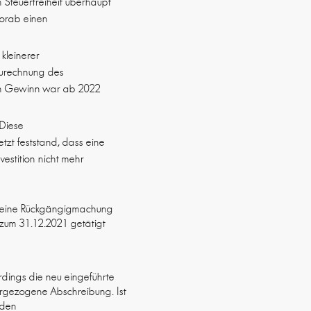
 Steuerfreiheit überhaupt
vorab einen
kleinerer
zurechnung des
ein Gewinn war ab 2022
 Diese
tzt feststand, dass eine
estition nicht mehr
ls eine Rückgängigmachung
 zum 31.12.2021 getätigt
rdings die neu eingeführte
vorgezogene Abschreibung. Ist
 den