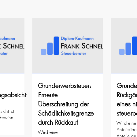
Grunderwerbsteuer:
Grunde
ngsabsicht
Erneute
Rückgä
Überschreitung der
eines n
icht ist
Schädlichkeitsgrenze
steuerb
 Gewinn
durch Rückkauf
Wird eine
Anteilsübe
Wird eine
Anteile an