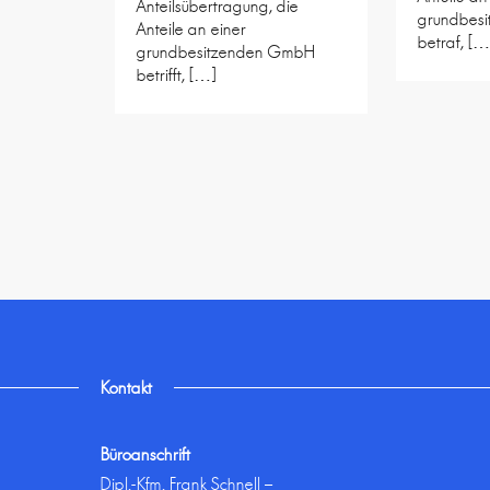
Anteilsübertragung, die
grundbes
Anteile an einer
betraf, […
grundbesitzenden GmbH
betrifft, […]
Kontakt
Büroanschrift
Dipl.-Kfm. Frank Schnell –