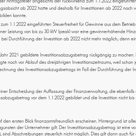
der Antragsteller angesichts der rückwirkend zum 1.1.2022 eingeführten
gsabsicht ab 2022 hatte und deshalb für Investitionen ab 2022 noch 
bilden konnte.
zum 1.1.2022 eingeführten Steuerfreiheit für Gewinne aus dem Betrieb 
einer Leistung von bis zu 30 kW (peak) war eine gewinnerhöhende Hin
s bei Durchführung der Investition ab 2022 nicht mehr möglich; denn 
 Jahr 2021 gebildete Investitionsabzugsbetrag rückgängig zu machen.
e noch vor Ablauf des dreijährigen Investitionszeitraums, weil schon je
hnung des Investitionsabzugsbetrags im Fall der Durchführung der Inv
seiner Entscheidung der Auffassung der Finanzverwaltung, die ebenfal
onsabzugsbetrag vor dem 1.1.2022 gebildet und die Investition nicht bis
den ersten Blick finanzamtsfreundlich erscheinen. Hintergrund ist alle
zugunsten der Unternehmer gilt. Der Investitionsabzugsbetrag ist eine 
, sind Abschreibungen steuerlich nicht möglich. Dies gilt dann auch für