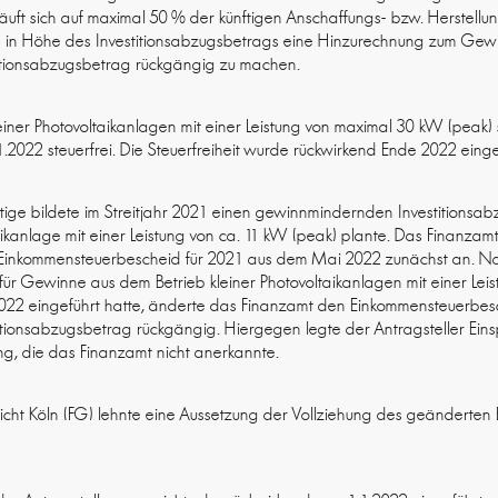
äuft sich auf maximal 50 % der künftigen Anschaffungs- bzw. Herstellu
nn in Höhe des Investitionsabzugsbetrags eine Hinzurechnung zum Gewin
titionsabzugsbetrag rückgängig zu machen.
iner Photovoltaikanlagen mit einer Leistung von maximal 30 kW (peak) 
.2022 steuerfrei. Die Steuerfreiheit wurde rückwirkend Ende 2022 einge
htige bildete im Streitjahr 2021 einen gewinnmindernden Investitionsab
ikanlage mit einer Leistung von ca. 11 kW (peak) plante. Das Finanzam
m Einkommensteuerbescheid für 2021 aus dem Mai 2022 zunächst an.
 für Gewinne aus dem Betrieb kleiner Photovoltaikanlagen mit einer Le
2022 eingeführt hatte, änderte das Finanzamt den Einkommensteuerbe
tionsabzugsbetrag rückgängig. Hiergegen legte der Antragsteller Ein
ng, die das Finanzamt nicht anerkannte.
richt Köln (FG) lehnte eine Aussetzung der Vollziehung des geänderte