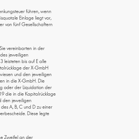
enkungsteuer führen, wenn
squotale Einlage liegt vor,
er von fünf Gesellschaftern
 Sie vereinbarten in der
 des jeweiligen
leisteten bis auf E alle
pitalrücklage der X-GmbH
ewiesen und den jeweiligen
gen in die X-GmbH. Die
g oder der Liquidation der
 die in die Kapitalrücklage
d den jeweiligen
des A, B, C und D zu einer
erbescheide. Diese legte
he Zweifel an der