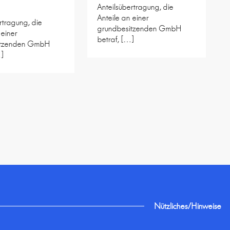
Anteilsübertragung, die
Anteile an einer
rtragung, die
grundbesitzenden GmbH
 einer
betraf, […]
itzenden GmbH
…]
Nützliches/Hinweise