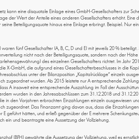
tz kann eine disquotale Einlage eines GmbH-Gesellschafters zur Sch
lage der Wert der Anteile eines anderen Gesellschafters erhöht. Eine di
seine Beteiligungsquote hinaus eine Einlage erbringt. Beispiel: Nur ein
aren fünf Gesellschafter (A, B, C, D und E) mit jeweils 20 % beteiligt.
nnverteilung nicht nach der Beteiligungsquote, sondern nach der Höhe
arlehensgewährung) des einzelnen Gesellschafters richtet. Im Jahr 2013 
 die X-GmbH, die aufgrund eines Gesellschafterbeschlusses in die Ka
hresabschluss unter der Bilanzposition „Kapitalrücklage“ einzeln ausg
ach zugeordnet wurden. Ab 2015 leistete nur A entsprechende Zahlun
dass A insoweit eine entsprechende Auszahlung im Fall der Ausschüttun
erdem wurden in den Jahresabschlüssen zum 31.12.2018 und 31.12.2019
 die in den Vorjahren erbrachten Einzahlungen einzeln ausgewiesen un
ch zugeordnet. Das Finanzamt ging davon aus, dass die Einzahlungen 
r E geführt hätten, und erließ gegenüber der E mehrere Schenkungsteu
ch ein und beantragte eine Aussetzung der Vollziehung.
anzhof (BFH) gewährte die Aussetzung der Vollziehung, weil es ernstlic