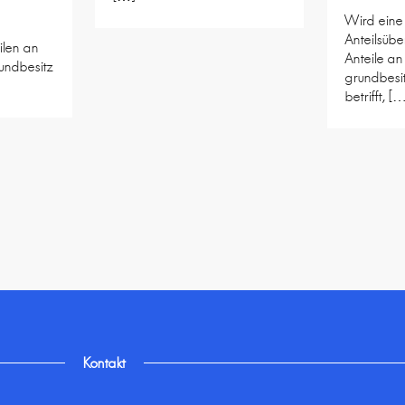
Wird eine
Anteilsübe
ilen an
Anteile an
undbesitz
grundbes
betrifft, [
Kontakt