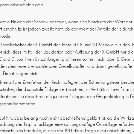
ngsteuerbescheide gab:
uotale Einlage der Schenkungsteuer, wenn sich hierdurch der Wert der
erhöht. Es ist jedoch zweifelhaft, ob der Wert der Anteile der E durch
wurde.
Gesellschafter der X-GmbH der Jahre 2018 und 2019 sowie aus den Ja
t sich, dass im Fall der Liquidation oder Auflösung der X-GmbH nur di
 C und D, von ihren Einzahlungen profitieren sollten, nicht aber E. Denn 
rden dem jeweils einzahlenden Gesellschafter und damit gesellschaft
en Einzahlungen nicht.
ch ernstliche Zweifel an der Rechtmäßigkeit der Schenkungsteuerbesc
chafter, die disquotale Einlagen erbrachten, im Verhältnis ihrer Finan
lnahmen, so dass ihren disquotalen Einlagen eine Gegenleistung in 
 gegenüberstanden.
auf hin, dass bislang noch nicht abschließend geklärt ist, ob die Wirks
rdnung der Kapitalrücklage eine satzungsmäßige Grundlage erfordert
chtsschutzes handelte, musste der BFH diese Frage nicht entscheiden; v