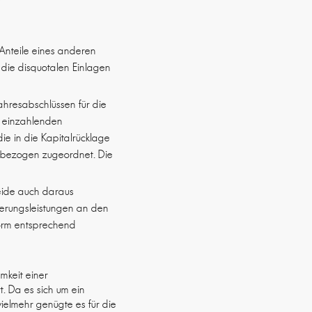
 Anteile eines anderen
 die disquotalen Einlagen
hresabschlüssen für die
e einzahlenden
die in die Kapitalrücklage
erbezogen zugeordnet. Die
heide auch daraus
zierungsleistungen an den
Form entsprechend
amkeit einer
. Da es sich um ein
ielmehr genügte es für die