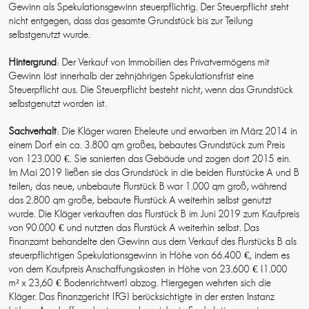
Gewinn als Spekulationsgewinn steuerpflichtig. Der Steuerpflicht steht
nicht entgegen, dass das gesamte Grundstück bis zur Teilung
selbstgenutzt wurde.
Hintergrund
: Der Verkauf von Immobilien des Privatvermögens mit
Gewinn löst innerhalb der zehnjährigen Spekulationsfrist eine
Steuerpflicht aus. Die Steuerpflicht besteht nicht, wenn das Grundstück
selbstgenutzt worden ist.
Sachverhalt
: Die Kläger waren Eheleute und erwarben im März 2014 in
einem Dorf ein ca. 3.800 qm großes, bebautes Grundstück zum Preis
von 123.000 €. Sie sanierten das Gebäude und zogen dort 2015 ein.
Im Mai 2019 ließen sie das Grundstück in die beiden Flurstücke A und B
teilen; das neue, unbebaute Flurstück B war 1.000 qm groß, während
das 2.800 qm große, bebaute Flurstück A weiterhin selbst genutzt
wurde. Die Kläger verkauften das Flurstück B im Juni 2019 zum Kaufpreis
von 90.000 € und nutzten das Flurstück A weiterhin selbst. Das
Finanzamt behandelte den Gewinn aus dem Verkauf des Flurstücks B als
steuerpflichtigen Spekulationsgewinn in Höhe von 66.400 €, indem es
von dem Kaufpreis Anschaffungskosten in Höhe von 23.600 € (1.000
m² x 23,60 € Bodenrichtwert) abzog. Hiergegen wehrten sich die
Kläger. Das Finanzgericht (FG) berücksichtigte in der ersten Instanz