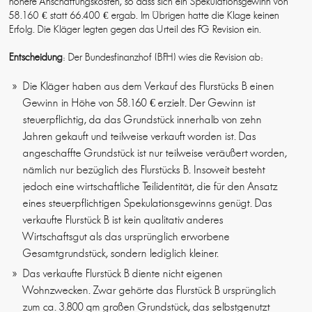
höhere Anschaffungskosten, so dass sich ein Spekulationsgewinn von
58.160 € statt 66.400 € ergab. Im Übrigen hatte die Klage keinen
Erfolg. Die Kläger legten gegen das Urteil des FG Revision ein.
Entscheidung
: Der Bundesfinanzhof (BFH) wies die Revision ab:
Die Kläger haben aus dem Verkauf des Flurstücks B einen
Gewinn in Höhe von 58.160 € erzielt. Der Gewinn ist
steuerpflichtig, da das Grundstück innerhalb von zehn
Jahren gekauft und teilweise verkauft worden ist. Das
angeschaffte Grundstück ist nur teilweise veräußert worden,
nämlich nur bezüglich des Flurstücks B. Insoweit besteht
jedoch eine wirtschaftliche Teilidentität, die für den Ansatz
eines steuerpflichtigen Spekulationsgewinns genügt. Das
verkaufte Flurstück B ist kein qualitativ anderes
Wirtschaftsgut als das ursprünglich erworbene
Gesamtgrundstück, sondern lediglich kleiner.
Das verkaufte Flurstück B diente nicht eigenen
Wohnzwecken. Zwar gehörte das Flurstück B ursprünglich
zum ca. 3.800 qm großen Grundstück, das selbstgenutzt