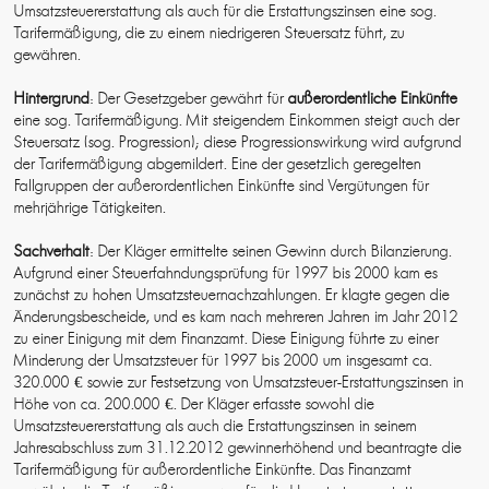
Umsatzsteuererstattung als auch für die Erstattungszinsen eine sog.
Tarifermäßigung, die zu einem niedrigeren Steuersatz führt, zu
gewähren.
Hintergrund
: Der Gesetzgeber gewährt für
außerordentliche Einkünfte
eine sog. Tarifermäßigung. Mit steigendem Einkommen steigt auch der
Steuersatz (sog. Progression); diese Progressionswirkung wird aufgrund
der Tarifermäßigung abgemildert. Eine der gesetzlich geregelten
Fallgruppen der außerordentlichen Einkünfte sind Vergütungen für
mehrjährige Tätigkeiten.
Sachverhalt
: Der Kläger ermittelte seinen Gewinn durch Bilanzierung.
Aufgrund einer Steuerfahndungsprüfung für 1997 bis 2000 kam es
zunächst zu hohen Umsatzsteuernachzahlungen. Er klagte gegen die
Änderungsbescheide, und es kam nach mehreren Jahren im Jahr 2012
zu einer Einigung mit dem Finanzamt. Diese Einigung führte zu einer
Minderung der Umsatzsteuer für 1997 bis 2000 um insgesamt ca.
320.000 € sowie zur Festsetzung von Umsatzsteuer-Erstattungszinsen in
Höhe von ca. 200.000 €. Der Kläger erfasste sowohl die
Umsatzsteuererstattung als auch die Erstattungszinsen in seinem
Jahresabschluss zum 31.12.2012 gewinnerhöhend und beantragte die
Tarifermäßigung für außerordentliche Einkünfte. Das Finanzamt