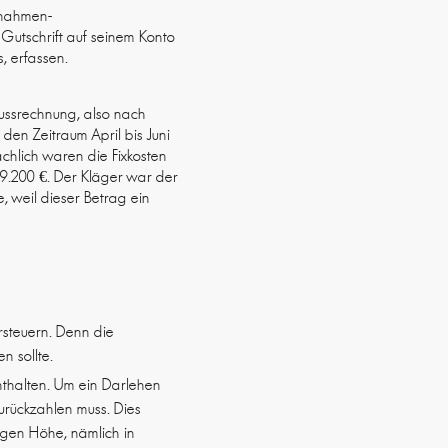
innahmen-
 Gutschrift auf seinem Konto
, erfassen.
ussrechnung, also nach
 den Zeitraum April bis Juni
ächlich waren die Fixkosten
 9.200 €. Der Kläger war der
 weil dieser Betrag ein
rsteuern. Denn die
n sollte.
nthalten. Um ein Darlehen
urückzahlen muss. Dies
tigen Höhe, nämlich in