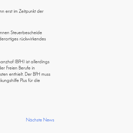
n erst im Zeitpunkt der
 können Steuerbescheide
derartiges rückwirkendes
nzhof (BFH) ist allerdings
er Freien Berufe in
ten enthielt. Der BFH muss
ungshilfe Plus für die
Nächste News