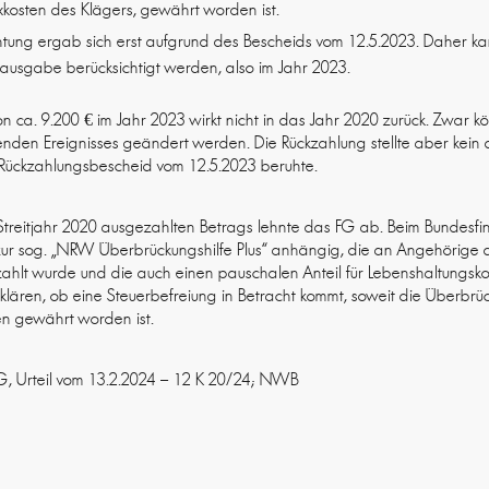
xkosten des Klägers, gewährt worden ist.
htung ergab sich erst aufgrund des Bescheids vom 12.5.2023. Daher kan
sausgabe berücksichtigt werden, also im Jahr 2023.
on ca. 9.200 € im Jahr 2023 wirkt nicht in das Jahr 2020 zurück. Zwar
enden Ereignisses geändert werden. Die Rückzahlung stellte aber kein 
m Rückzahlungsbescheid vom 12.5.2023 beruhte.
Streitjahr 2020 ausgezahlten Betrags lehnte das FG ab. Beim Bundesfina
zur sog. „NRW Überbrückungshilfe Plus“ anhängig, die an Angehörige d
hlt wurde und die auch einen pauschalen Anteil für Lebenshaltungskos
klären, ob eine Steuerbefreiung in Betracht kommt, soweit die Überbrück
en gewährt worden ist.
G, Urteil vom 13.2.2024 – 12 K 20/24; NWB