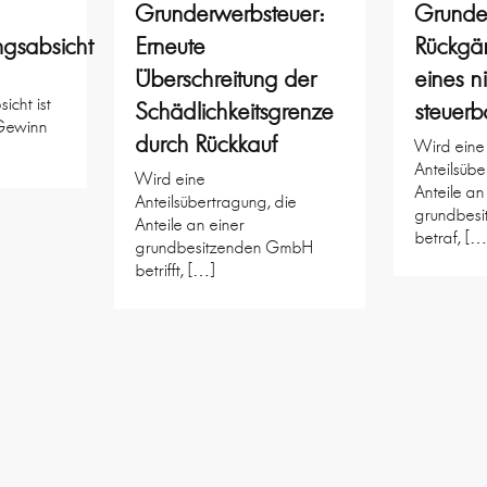
Grunderwerbsteuer:
Grunde
ngsabsicht
Erneute
Rückgä
Überschreitung der
eines n
icht ist
Schädlichkeitsgrenze
steuerb
 Gewinn
durch Rückkauf
Wird eine
Anteilsübe
Wird eine
Anteile an
Anteilsübertragung, die
grundbes
Anteile an einer
betraf, […
grundbesitzenden GmbH
betrifft, […]