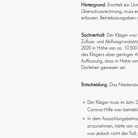
Hintergrund
: Ermittelt ein 
Überschussrechnung, muss er 
erfassen. Betriebsausgaben mu
Sachverhalt
: Der Kläger wa
Zufluss- und Abflussgrundsätz
2020 in Höhe von ca. 10.500 €
des Klägers aber geringer. A
Auffassung, dass in Höhe vo
Darlehen gewesen sei.
Entscheidung
: Das Niedersäc
Der Kläger muss im Jahr 
Corona-Hilfe war betriebli
In dem Auszahlungsbetrag
anzunehmen, hätte von vo
war jedoch nicht der Fall,