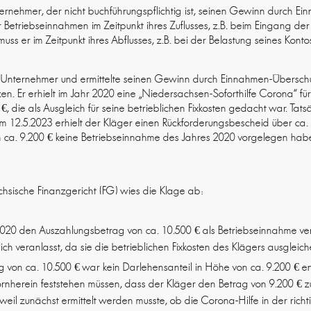
Unternehmer, der nicht buchführungspflichtig ist, seinen Gewinn durch E
Betriebseinnahmen im Zeitpunkt ihres Zuflusses, z.B. beim Eingang der
ss er im Zeitpunkt ihres Abflusses, z.B. bei der Belastung seines Kontos
r Unternehmer und ermittelte seinen Gewinn durch Einnahmen-Übersch
en. Er erhielt im Jahr 2020 eine „Niedersachsen-Soforthilfe Corona“ für
, die als Ausgleich für seine betrieblichen Fixkosten gedacht war. Tats
m 12.5.2023 erhielt der Kläger einen Rückforderungsbescheid über ca.
n ca. 9.200 € keine Betriebseinnahme des Jahres 2020 vorgelegen habe,
hsische Finanzgericht (FG) wies die Klage ab:
2020 den Auszahlungsbetrag von ca. 10.500 € als Betriebseinnahme ve
ch veranlasst, da sie die betrieblichen Fixkosten des Klägers ausgleiche
 von ca. 10.500 € war kein Darlehensanteil in Höhe von ca. 9.200 € e
rnherein feststehen müssen, dass der Kläger den Betrag von 9.200 € z
 weil zunächst ermittelt werden musste, ob die Corona-Hilfe in der rich