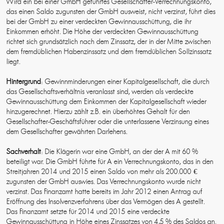
Wird ein bei einer GmbH geführtes Gesellschafter-Verrechnungskonto,
das einen Saldo zugunsten der GmbH ausweist, nicht verzinst, führt dies
bei der GmbH zu einer verdeckten Gewinnausschüttung, die ihr
Einkommen erhöht. Die Höhe der verdeckten Gewinnausschüttung
richtet sich grundsätzlich nach dem Zinssatz, der in der Mitte zwischen
dem fremdüblichen Habenzinssatz und dem fremdüblichen Sollzinssatz
liegt.
Hintergrund
: Gewinnminderungen einer Kapitalgesellschaft, die durch
das Gesellschaftsverhältnis veranlasst sind, werden als verdeckte
Gewinnausschüttung dem Einkommen der Kapitalgesellschaft wieder
hinzugerechnet. Hierzu zählt z.B. ein überhöhtes Gehalt für den
Gesellschafter-Geschäftsführer oder die unterlassene Verzinsung eines
dem Gesellschafter gewährten Darlehens.
Sachverhalt
: Die Klägerin war eine GmbH, an der der A mit 60 %
beteiligt war. Die GmbH führte für A ein Verrechnungskonto, das in den
Streitjahren 2014 und 2015 einen Saldo von mehr als 200.000 €
zugunsten der GmbH auswies. Das Verrechnungskonto wurde nicht
verzinst. Das Finanzamt hatte bereits im Jahr 2012 einen Antrag auf
Eröffnung des Insolvenzverfahrens über das Vermögen des A gestellt.
Das Finanzamt setzte für 2014 und 2015 eine verdeckte
Gewinnausschüttung in Höhe eines Zinssatzes von 4,5 % des Saldos an.