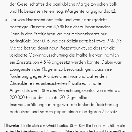
der Gesellschafter die bankübliche Marge zwischen Soll-
und Habenzinsen teilen (sog. Margenteilungsgrundsatz).
Der vom Finanzamt ermittelte und vom Finanzgericht
bestätigte Zinssatz von 4,5 % ist nicht zu beanstanden.
Denn in den Streitjahren lag der Habenzinssatz nur
geringfügig über 0 % und der Sollzinssatz bei etwa 9 %. Die
Marge betrug damit neun Prozentpunkte, so dass für die
verdeckte Gewinnausschüttung die Hälfte hiervon, nämlich
ein Zinssatz von 4,5 % angesetzt werden konnte. Dabei war
zuungunsten der Klägerin zu berücksichtigen, dass ihre
Forderung gegen A unbesichert war und daher den
Charakter eines unbesicherten Privatkredits hatte.
Angesichts der Höhe des Verrechnungskontos von mehr als
200.000 € und des im Jahr 2012 gestellten
Insolvenzeröffnungsantrags war die fehlende Besicherung
bedeutsam und sprach gegen einen niedrigeren Zinssatz.
Hinweise
: Hätte sich die GmbH selbst über Kredite finanziert, hätte die
verdeckte Gewinnausschüttung in Höhe der von der GmbH gegenüber