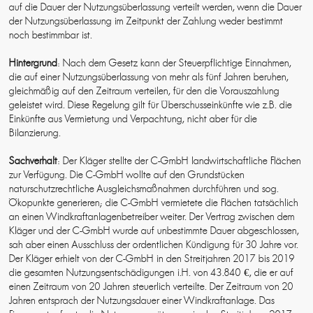
auf die Dauer der Nutzungsüberlassung verteilt werden, wenn die Dauer
der Nutzungsüberlassung im Zeitpunkt der Zahlung weder bestimmt
noch bestimmbar ist.
Hintergrund
: Nach dem Gesetz kann der Steuerpflichtige Einnahmen,
die auf einer Nutzungsüberlassung von mehr als fünf Jahren beruhen,
gleichmäßig auf den Zeitraum verteilen, für den die Vorauszahlung
geleistet wird. Diese Regelung gilt für Überschusseinkünfte wie z.B. die
Einkünfte aus Vermietung und Verpachtung, nicht aber für die
Bilanzierung.
Sachverhalt
: Der Kläger stellte der C-GmbH landwirtschaftliche Flächen
zur Verfügung. Die C-GmbH wollte auf den Grundstücken
naturschutzrechtliche Ausgleichsmaßnahmen durchführen und sog.
Ökopunkte generieren; die C-GmbH vermietete die Flächen tatsächlich
an einen Windkraftanlagenbetreiber weiter. Der Vertrag zwischen dem
Kläger und der C-GmbH wurde auf unbestimmte Dauer abgeschlossen,
sah aber einen Ausschluss der ordentlichen Kündigung für 30 Jahre vor.
Der Kläger erhielt von der C-GmbH in den Streitjahren 2017 bis 2019
die gesamten Nutzungsentschädigungen i.H. von 43.840 €, die er auf
einen Zeitraum von 20 Jahren steuerlich verteilte. Der Zeitraum von 20
Jahren entsprach der Nutzungsdauer einer Windkraftanlage. Das