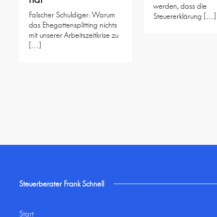
werden, dass die
Falscher Schuldiger: Warum
Steuererklärung […]
das Ehegattensplitting nichts
mit unserer Arbeitszeitkrise zu
[…]
Steuerberater Frank Schnell
Start