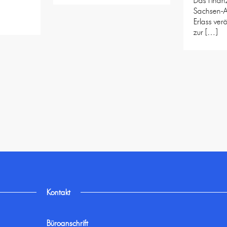
Das Finanz
Sachsen-A
Erlass verö
zur […]
Kontakt
Büroanschrift