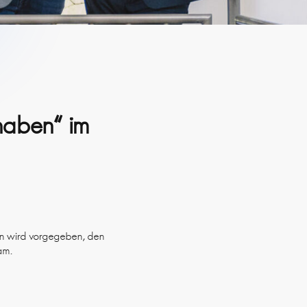
thaben“ im
en wird vorgegeben, den
am.