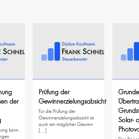
ehung
Prüfung der
Grunde
sen der
Gewinnerzielungsabsicht
Übertr
Grundst
Für die Prüfung der
Gewinnerzielungsabsicht ist
g
Solar- 
auch ein möglicher Gewinn
Photovo
ehung kann
[…]
ngen