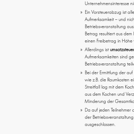
Unternehmensinteresse nic
Ein Vorsteuerabzug ist al
Aufmerksamkeit – und nich
Betriebsveranstaltung au
Betrag resultiert aus dem
einen Freibetrag in Höhe 
Allerdings ist
umsatzsteuer
Aufmerksamkeiten sind ge
Betriebsveranstaltung teil
Bei der Ermittlung der a
wie z.B. die Raumkosten ei
Streitfall lag mit dem Koc
aus dem Kochen und Verz
Minderung der Gesamtkost
Da auf jeden Teilnehmer c
der Betriebsveranstaltun
ausgeschlossen.