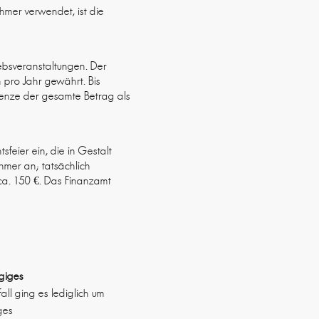
hmer verwendet, ist die
iebsveranstaltungen. Der
n pro Jahr gewährt. Bis
grenze der gesamte Betrag als
feier ein, die in Gestalt
hmer an; tatsächlich
 ca. 150 €. Das Finanzamt
giges
all ging es lediglich um
ges