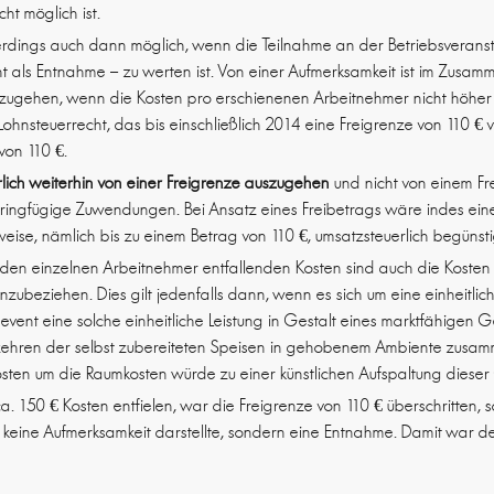
ht möglich ist.
lerdings auch dann möglich, wenn die Teilnahme an der Betriebsveranst
t als Entnahme – zu werten ist. Von einer Aufmerksamkeit ist im Zusam
szugehen, wenn die Kosten pro erschienenen Arbeitnehmer nicht höher s
 Lohnsteuerrecht, das bis einschließlich 2014 eine Freigrenze von 110 € 
von 110 €.
lich weiterhin von einer Freigrenze auszugehen
und nicht von einem Fr
ringfügige Zuwendungen. Bei Ansatz eines Freibetrags wäre indes ei
weise, nämlich bis zu einem Betrag von 110 €, umsatzsteuerlich begünsti
uf den einzelnen Arbeitnehmer entfallenden Kosten sind auch die Kost
nzubeziehen. Dies gilt jedenfalls dann, wenn es sich um eine einheitlic
hevent eine solche einheitliche Leistung in Gestalt eines marktfähigen 
ehren der selbst zubereiteten Speisen in gehobenem Ambiente zusam
en um die Raumkosten würde zu einer künstlichen Aufspaltung dieser 
a. 150 € Kosten entfielen, war die Freigrenze von 110 € überschritten, 
g keine Aufmerksamkeit darstellte, sondern eine Entnahme. Damit war 