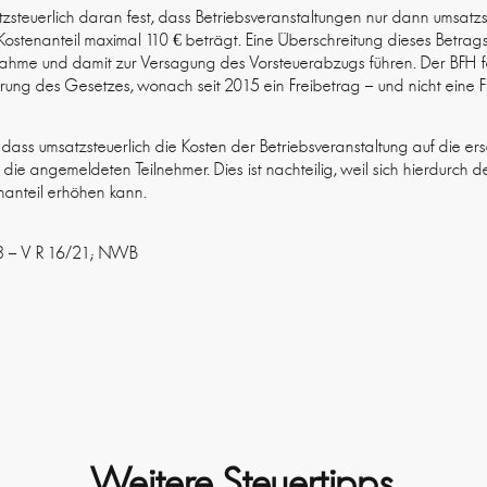
tzsteuerlich daran fest, dass Betriebsveranstaltungen nur dann umsatzs
ostenanteil maximal 110 € beträgt. Eine Überschreitung dieses Betrag
ahme und damit zur Versagung des Vorsteuerabzugs führen. Der BFH fo
ng des Gesetzes, wonach seit 2015 ein Freibetrag – und nicht eine Fre
, dass umsatzsteuerlich die Kosten der Betriebsveranstaltung auf die 
f die angemeldeten Teilnehmer. Dies ist nachteilig, weil sich hierdurch 
nanteil erhöhen kann.
023 – V R 16/21; NWB
Weitere Steuertipps