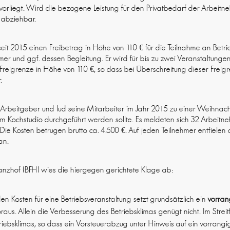
liegt. Wird die bezogene Leistung für den Privatbedarf der Arbeitne
t abziehbar.
seit 2015 einen Freibetrag in Höhe von 110 € für die Teilnahme an Betr
hmer und ggf. dessen Begleitung. Er wird für bis zu zwei Veranstaltunge
e Freigrenze in Höhe von 110 €, so dass bei Überschreitung dieser Frei
.
Arbeitgeber und lud seine Mitarbeiter im Jahr 2015 zu einer Weihnachts
em Kochstudio durchgeführt werden sollte. Es meldeten sich 32 Arbeitne
Die Kosten betrugen brutto ca. 4.500 €. Auf jeden Teilnehmer entfielen
an.
anzhof (BFH) wies die hiergegen gerichtete Klage ab:
n Kosten für eine Betriebsveranstaltung setzt grundsätzlich ein
vorran
raus. Allein die Verbesserung des Betriebsklimas genügt nicht. Im Streitf
iebsklimas, so dass ein Vorsteuerabzug unter Hinweis auf ein vorrangi