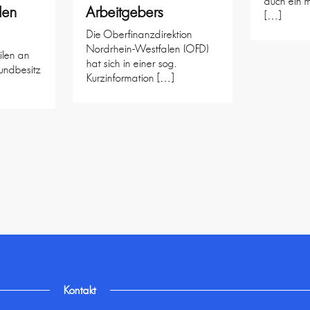
auch ein 
den
Arbeitgebers
[…]
Die Oberfinanzdirektion
Nordrhein-Westfalen (OFD)
ilen an
hat sich in einer sog.
undbesitz
Kurzinformation […]
Kontakt