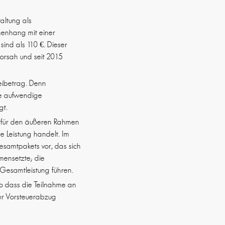
altung als
menhang mit einer
ind als 110 €. Dieser
vorsah und seit 2015
eibetrag. Denn
ne aufwendige
gt.
en für den äußeren Rahmen
he Leistung handelt. Im
Gesamtpakets vor, das sich
mensetzte; die
Gesamtleistung führen.
so dass die Teilnahme an
der Vorsteuerabzug