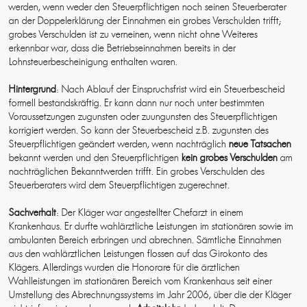
werden, wenn weder den Steuerpflichtigen noch seinen Steuerberater
an der Doppelerklärung der Einnahmen ein grobes Verschulden trifft;
grobes Verschulden ist zu verneinen, wenn nicht ohne Weiteres
erkennbar war, dass die Betriebseinnahmen bereits in der
Lohnsteuerbescheinigung enthalten waren.
Hintergrund
: Nach Ablauf der Einspruchsfrist wird ein Steuerbescheid
formell bestandskräftig. Er kann dann nur noch unter bestimmten
Voraussetzungen zugunsten oder zuungunsten des Steuerpflichtigen
korrigiert werden. So kann der Steuerbescheid z.B. zugunsten des
Steuerpflichtigen geändert werden, wenn nachträglich
neue Tatsachen
bekannt werden und den Steuerpflichtigen
kein grobes Verschulden
am
nachträglichen Bekanntwerden trifft. Ein grobes Verschulden des
Steuerberaters wird dem Steuerpflichtigen zugerechnet.
Sachverhalt
: Der Kläger war angestellter Chefarzt in einem
Krankenhaus. Er durfte wahlärztliche Leistungen im stationären sowie im
ambulanten Bereich erbringen und abrechnen. Sämtliche Einnahmen
aus den wahlärztlichen Leistungen flossen auf das Girokonto des
Klägers. Allerdings wurden die Honorare für die ärztlichen
Wahlleistungen im stationären Bereich vom Krankenhaus seit einer
Umstellung des Abrechnungssystems im Jahr 2006, über die der Kläger