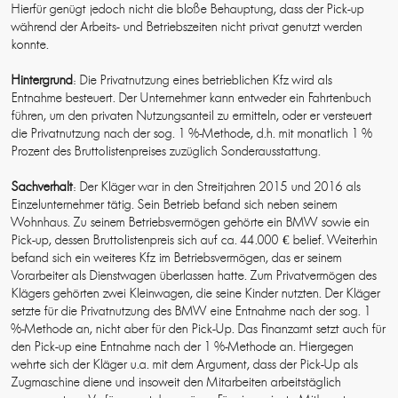
Hierfür genügt jedoch nicht die bloße Behauptung, dass der Pick-up
während der Arbeits- und Betriebszeiten nicht privat genutzt werden
konnte.
Hintergrund
: Die Privatnutzung eines betrieblichen Kfz wird als
Entnahme besteuert. Der Unternehmer kann entweder ein Fahrtenbuch
führen, um den privaten Nutzungsanteil zu ermitteln, oder er versteuert
die Privatnutzung nach der sog. 1 %-Methode, d.h. mit monatlich 1 %
Prozent des Bruttolistenpreises zuzüglich Sonderausstattung.
Sachverhalt
: Der Kläger war in den Streitjahren 2015 und 2016 als
Einzelunternehmer tätig. Sein Betrieb befand sich neben seinem
Wohnhaus. Zu seinem Betriebsvermögen gehörte ein BMW sowie ein
Pick-up, dessen Bruttolistenpreis sich auf ca. 44.000 € belief. Weiterhin
befand sich ein weiteres Kfz im Betriebsvermögen, das er seinem
Vorarbeiter als Dienstwagen überlassen hatte. Zum Privatvermögen des
Klägers gehörten zwei Kleinwagen, die seine Kinder nutzten. Der Kläger
setzte für die Privatnutzung des BMW eine Entnahme nach der sog. 1
%-Methode an, nicht aber für den Pick-Up. Das Finanzamt setzt auch für
den Pick-up eine Entnahme nach der 1 %-Methode an. Hiergegen
wehrte sich der Kläger u.a. mit dem Argument, dass der Pick-Up als
Zugmaschine diene und insoweit den Mitarbeiten arbeitstäglich