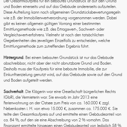
Der Gesamtkaufpreis für ein bebautes Grundstück ist auf den Grund
und Boden einerseits und auf das Gebäude andererseits aufzuteilen.
Diese Aufteilung kann nach allgemeinen Grundstücksbewertungsregeln
wie z.B. der Immobilienwertverordnung vorgenommen werden. Dabei
gibt es keinen allgemein gültigen Vorrang einer bestimmten
Ermittlungsmethode wie z.B. des Ertragswert-, Sachwert- oder
Vergleichswertverfahrens. Vielmehr ist nach den tatsächlichen
Gegebenheiten des jeweiligen Einzelfalls zu entscheiden, welche
Ermittlungsmethode zum zutreffenden Ergebnis führt.
Hintergrund
: Bei einem bebauten Grundstück ist nur das Gebäude
abschreibbar, nicht aber der nicht abnutzbare Grund und Boden.
Deshalb muss der Kaufpreis für eine bebaute Immobilie, die zur
Einkunftserzielung genutzt wird, auf das Gebäude sowie auf den Grund
und Boden aufgeteilt werden.
Sachverhalt
: Die Klägerin war eine Gesellschaft bürgerlichen Rechts
(GbR), die Vermieterin war. Sie erwarb im Jahr 2013 eine
Ferienwohnung an der Ostsee zum Preis von ca. 160.000 € zzgl.
Nebenkosten i. H. von etwa 15.000 €, zusammen ca. 175.000 €. Sie
teilte den Gesamtkaufpreis auf und ermittelte einen Gebäudeanteil von
ca. 84 %, auf den sie eine Abschreibung von 2 % vornahm. Das
Finanzamt ermittelte hingegen einen Gebäudeanteil von lediglich 58 %.