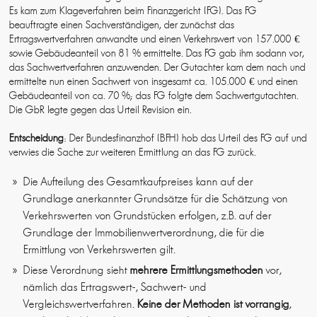
Es kam zum Klageverfahren beim Finanzgericht (FG). Das FG
beauftragte einen Sachverständigen, der zunächst das
Ertragswertverfahren anwandte und einen Verkehrswert von 157.000 €
sowie Gebäudeanteil von 81 % ermittelte. Das FG gab ihm sodann vor,
das Sachwertverfahren anzuwenden. Der Gutachter kam dem nach und
ermittelte nun einen Sachwert von insgesamt ca. 105.000 € und einen
Gebäudeanteil von ca. 70 %; das FG folgte dem Sachwertgutachten.
Die GbR legte gegen das Urteil Revision ein.
Entscheidung
: Der Bundesfinanzhof (BFH) hob das Urteil des FG auf und
verwies die Sache zur weiteren Ermittlung an das FG zurück.
Die Aufteilung des Gesamtkaufpreises kann auf der
Grundlage anerkannter Grundsätze für die Schätzung von
Verkehrswerten von Grundstücken erfolgen, z.B. auf der
Grundlage der Immobilienwertverordnung, die für die
Ermittlung von Verkehrswerten gilt.
Diese Verordnung sieht
mehrere Ermittlungsmethoden
vor,
nämlich das Ertragswert-, Sachwert- und
Vergleichswertverfahren.
Keine der Methoden ist vorrangig
,