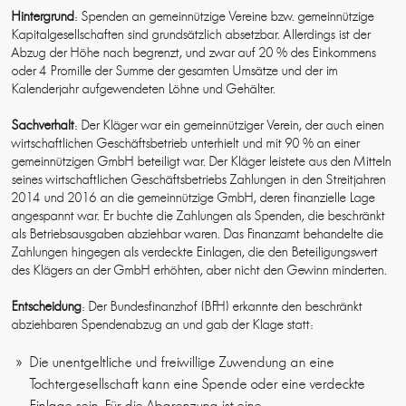
Hintergrund
: Spenden an gemeinnützige Vereine bzw. gemeinnützige
Kapitalgesellschaften sind grundsätzlich absetzbar. Allerdings ist der
Abzug der Höhe nach begrenzt, und zwar auf 20 % des Einkommens
oder 4 Promille der Summe der gesamten Umsätze und der im
Kalenderjahr aufgewendeten Löhne und Gehälter.
Sachverhalt
: Der Kläger war ein gemeinnütziger Verein, der auch einen
wirtschaftlichen Geschäftsbetrieb unterhielt und mit 90 % an einer
gemeinnützigen GmbH beteiligt war. Der Kläger leistete aus den Mitteln
seines wirtschaftlichen Geschäftsbetriebs Zahlungen in den Streitjahren
2014 und 2016 an die gemeinnützige GmbH, deren finanzielle Lage
angespannt war. Er buchte die Zahlungen als Spenden, die beschränkt
als Betriebsausgaben abziehbar waren. Das Finanzamt behandelte die
Zahlungen hingegen als verdeckte Einlagen, die den Beteiligungswert
des Klägers an der GmbH erhöhten, aber nicht den Gewinn minderten.
Entscheidung
: Der Bundesfinanzhof (BFH) erkannte den beschränkt
abziehbaren Spendenabzug an und gab der Klage statt:
Die unentgeltliche und freiwillige Zuwendung an eine
Tochtergesellschaft kann eine Spende oder eine verdeckte
Einlage sein. Für die Abgrenzung ist eine