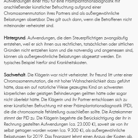
Aufwendungen einer Frau für eine Präimplantationsdiagnostik mit
anschließender künstlicher Befruchtung aufgrund einer
Chromosomenmutation ihres Partners sind als außergewöhnliche
Belastungen absetzbar. Dies gilt auch dann, wenn die Betroffenen nicht
miteinander verheiratet sind.
Hintergrund
: Aufwendungen, die dem Steuerpflichtigen zwangsläufig
entstehen, weil er sich ihnen aus rechtlichen, tatsächlichen oder sittlichen
Gründen nicht entziehen kann und die notwendig und angemessen sind,
können als außergewöhnliche Belastungen abgesetzt werden. Ein
typisches Beispiel hierfür sind Krankheitskosten.
Sachverhalt
: Die Klägerin war nicht verheiratet. Ihr Freund litt unter einer
Chromosomenmutation, die mit hoher Wahrscheinlichkeit dazu geführt
hätte, dass ein auf natürliche Weise gezeugtes Kind an schwersten
körperlichen oder geistigen Behinderungen gelitten hätte oder sogar
nicht überlebt hätte. Die Klägerin und ihr Partner entschlossen sich zu
einer künstlichen Befruchtung mit einer Präimplantationsdiagnostik (PID),
die die chromosomale Fehlstellung ausschließen sollte. Die Ärztekammer
stimmt der PID zu. Die Klägerin begehrte die Berücksichtigung der ihr in
Rechnung gestellten Aufwendungen (ca. 23.000 €), soweit sie von ihr
selbst getragen worden waren (ca. 9.300 €), als außergewöhnliche
Belastungen für 2019. Das Finanzamt lehrnt einen Anzug der Kosten ab.