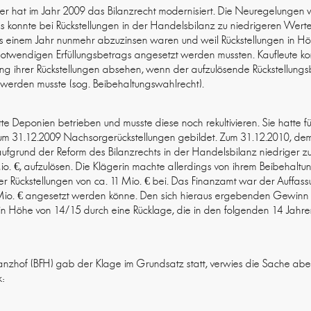
er hat im Jahr 2009 das Bilanzrecht modernisiert. Die Neuregelungen
 konnte bei Rückstellungen in der Handelsbilanz zu niedrigeren Werten
als einem Jahr nunmehr abzuzinsen waren und weil Rückstellungen in H
notwendigen Erfüllungsbetrags angesetzt werden mussten. Kaufleute ko
 ihrer Rückstellungen absehen, wenn der aufzulösende Rückstellungs
 werden musste (sog. Beibehaltungswahlrecht).
tte Deponien betrieben und musste diese noch rekultivieren. Sie hatte f
m 31.12.2009 Nachsorgerückstellungen gebildet. Zum 31.12.2010, dem s
ufgrund der Reform des Bilanzrechts in der Handelsbilanz niedriger z
io. €, aufzulösen. Die Klägerin machte allerdings von ihrem Beibehal
er Rückstellungen von ca. 11 Mio. € bei. Das Finanzamt war der Auffass
Mio. € angesetzt werden könne. Den sich hieraus ergebenden Gewinn 
t in Höhe von 14/15 durch eine Rücklage, die in den folgenden 14 Ja
anzhof (BFH) gab der Klage im Grundsatz statt, verwies die Sache aber
k: