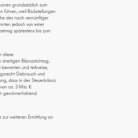
 waren grundsätzlich zum
 führen, weil Rückstellungen
öhe des nach vernünftiger
nnten jedoch von einer
betrag spätestens bis zum
ür diese
treitigen Bilanzstichtag,
u bewerten und teilweise,
tungsrecht Gebrauch und
ung, dass in der Steuerbilanz
von ca. 3 Mio. €
hren gewinnerhöhend
 zur weiteren Ermittlung an