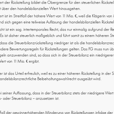
rt der Rückstellung bildet die Obergrenze für den steuerlichen Rückste
ht über den handelsbilanziellen Wert hinausgehen.
t ist im Streitfall der höhere Wert von 11 Mio. €, weil die Klägerin vo
 sich gegen eine teilweise Auflösung der handelsbilanziellen Rückstel
t ist ein sog. intertemporales Recht, das nur einmalig aufgrund der R
s ist daher steuerlich maßgeblich und führt somit zu einem höheren St
 dass die Steuerbilanzrückstellung niedriger ist als die handelsbilanzrech
ndere Bewertungsregeln für Rückstellungen gelten. Das FG muss nun üb
egeln anzuwenden sind, so dass sich in der Steuerbilanz ein niedrigere
ert von 11 Mio. € ergibt.
r ist das Urteil erfreulich, weil es zu einer höheren Rückstellung in de
handelsbilanzrechtliche Beibehaltungswahlrecht ausgeübt wird.
i seiner Auffassung, dass in der Steuerbilanz stets der niedrigere Wer
- oder Steuerbilanz – anzusetzen ist.
 Fall der gewinnerhöhenden Minderung von Rückstellungen infolge der 