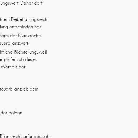
llungswert. Daher darf
n ihrem Beibehaltungsrecht
lung entschieden hat.
eform der Bilanzrechts
euerbilanzwert.
tliche Rückstellung, weil
erprüfen, ob diese
r Wert als der
r Steuerbilanz ab dem
t der beiden
Bilanzrechtsreform im Jahr