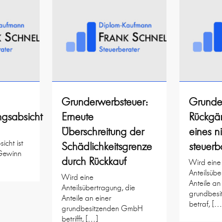
Grunderwerbsteuer:
Grunde
ngsabsicht
Erneute
Rückgä
Überschreitung der
eines n
icht ist
Schädlichkeitsgrenze
steuerb
 Gewinn
durch Rückkauf
Wird eine
Anteilsübe
Wird eine
Anteile an
Anteilsübertragung, die
grundbes
Anteile an einer
betraf, […
grundbesitzenden GmbH
betrifft, […]