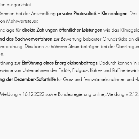
ien ausgerichtet.
r Rahmen bei der Anschaffung
privater Photovoltaik – Kleinanlagen
. Das 
von Mehrwertsteuer.
undlage für
direkte Zahlungen öffentlicher Leistungen
wie das Klimageld
und das Sachwertverfahren
zur Bewertung bebauter Grundstücke an d
sverordnung. Dies kann zu höheren Steuerbeträgen bei der Übertragu
en.
rdnung zur
Einführung eines Energiekrisenbeitrags
. Dadurch können in
inne von Unternehmen der Erdöl-, Erdgas-, Kohle- und Raffineriewirt
ng der Dezember-Soforthilfe
für Gas- und Fernwärmekundinnen und -
Meldung v. 16.12.2022 sowie Bundesregierung online, Meldung v. 2.1