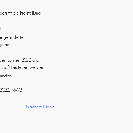
betrifft die Freistellung
.
ie geänderte
ng von
 den Jahren 2022 und
schaft besteuert werden.
kunden.
2.2022; NWB
Nächste News