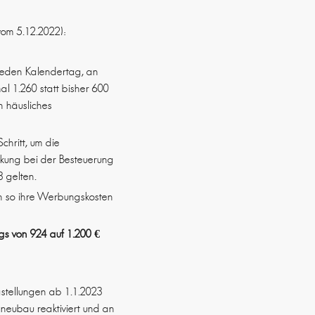
vom 5.12.2022):
 jeden Kalendertag, an
l 1.260 statt bisher 600
n häusliches
Schritt, um die
ckung bei der Besteuerung
3 gelten.
n so ihre Werbungskosten
gs von 924 auf 1.200 €
igstellungen ab 1.1.2023
neubau reaktiviert und an