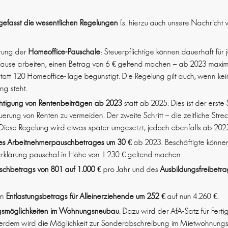
efasst die wesentlichen Regelungen
(s. hierzu auch unsere Nachricht 
erung der
Homeoffice-Pauschale
: Steuerpflichtige können dauerhaft für
uhause arbeiten, einen Betrag von 6 € geltend machen – ab 2023 maxima
 statt 120 Homeoffice-Tage begünstigt. Die Regelung gilt auch, wenn kei
ng steht.
ichtigung von Rentenbeiträgen ab 2023
statt ab 2025. Dies ist der erste 
rung von Renten zu vermeiden. Der zweite Schritt – die zeitliche Stre
t. Diese Regelung wird etwas später umgesetzt, jedoch ebenfalls ab 202
s Arbeitnehmerpauschbetrages um 30 €
ab 2023. Beschäftigte könne
rklärung pauschal in Höhe von 1.230 € geltend machen.
schbetrags von 801 auf 1.000 €
pro Jahr und des
Ausbildungsfreibetra
en
Entlastungsbetrags für Alleinerziehende um 252 €
auf nun 4.260 €.
gsmöglichkeiten im Wohnungsneubau
. Dazu wird der AfA-Satz für Fert
ßerdem wird die Möglichkeit zur Sonderabschreibung im Mietwohnungs