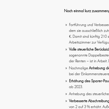
Noch einmal kurz zusammeng
Fortführung und Verbess
dem sie ausschließlich z
€. Damit sind künftig 210
Arbeitszimmer zur Verfügu
Volle steuerliche Berücks
sogenannte Doppelbesteue
der Renten – ist in Arbei
Nochmalige
Anhebung de
bei der Einkommensteuere
Erhöhung des Sparer-Pau
ab 2023.
Anhebung des steuerlich
Verbesserte Abschreibun
von 2 auf 3 % erhöht. Au