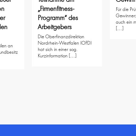
on
„Firmenfitness-
Für die Pr
Gewinnerzi
er
Programm“ des
auch ein 
den
Arbeitgebers
[…]
Die Oberfinanzdirektion
Nordrhein-Westfalen (OFD)
ilen an
hat sich in einer sog.
undbesitz
Kurzinformation […]