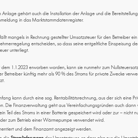
en Anlage gehört auch die Installation der Anlage und die Bereitstellu
meldung in das Marktstammdatenregister.
tfällt mangels in Rechnung gestellter Umsatzsteuer für den Betreiber ei
rnehmerregelung entscheiden, so dass seine entgeltliche Einspeisung de
uer unterliegt.
vor dem 1.1.2023 erworben worden, kann sie nunmehr zum Nullsteuers
Betreiber künftig mehr als 90 % des Stroms für private Zwecke verwen
zt.
fang kann durch eine sog. Rentabilitätsrechnung, aus der sich eine Pr
en. Die Finanzverwaltung geht aus Vereinfachungsgründen auch dann v
in Teil des Stroms in einer Batterie gespeichert wird oder zur – nicht n
 oder zum Betrieb einer Wärmepumpe verwendet wird.
mentiert und dem Finanzamt angezeigt werden.
en die
Stromlieferungen
der Umsatzsteuer, so dass also nur die Umsatz