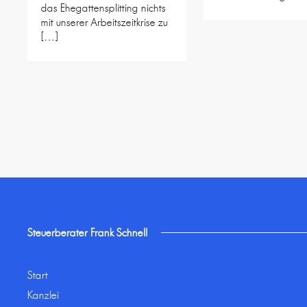
das Ehegattensplitting nichts
mit unserer Arbeitszeitkrise zu
[…]
Steuerberater Frank Schnell
Start
Kanzlei