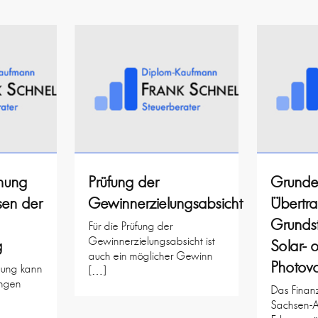
ehung
Prüfung der
Grunde
sen der
Gewinnerzielungsabsicht
Übertr
Grundst
Für die Prüfung der
Gewinnerzielungsabsicht ist
g
Solar- 
auch ein möglicher Gewinn
Photovo
ehung kann
[…]
ngen
Das Finanz
Sachsen-A