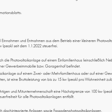
mationsblatts:
d Einnahmen und Entnahmen aus dem Betrieb einer kleineren Photovolta
w (peak) seit dem 1.1.2022 steuerfrei.
sich die Photovoltaikanlage auf einem Einfamilienhaus (einschließlic
einer Gewerbeimmobilie bzw. Garagenhof befindet.
oltaikanlage auf einem Zwei- oder Mehrfamilienhaus oder auf einer Ge
, ist eine Bruttoleistung von bis zu 15 kw (peak) pro Wohneinheit zulä
ichtigen und Mitunternehmerschaft eine Höchstgrenze von 100 kw (peak),
erfreiheit für alle Photovoltaikanlagen entfällt.
auch dachintegrierte Anlagen sowie Fassadenphotovoltaikanlagen.