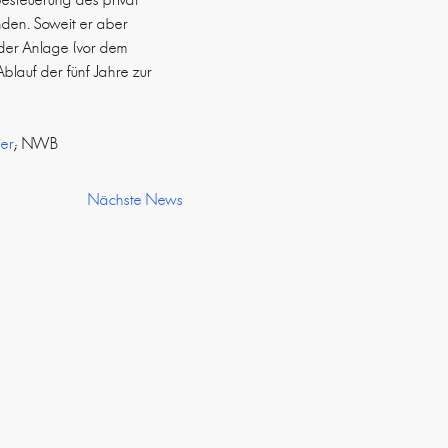
nden. Soweit er aber
g der Anlage (vor dem
blauf der fünf Jahre zur
ier
; NWB
Nächste News