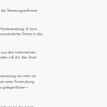
ng der Steuerungssoftware
n Vorsteuerabzug. Er kann
s produzierten Stroms in das
atz aus dem Unternehmen
den will, d.h. den Strom
ivatnutzung von mehr als
on einer Privatnutzung
ur gelegentlichen –
besteuerung des privat