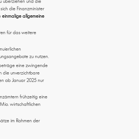
zu überziehen und die
sich die Finanzminister
ne
einmalige allgemeine
ten für das weitere
nuierlichen
tzungsangebote zu nutzen.
sbeträge eine zwingende
n die unverzichtbare
en ab Januar 2025 nur
anzämtern frühzeitig eine
io. wirtschaftlichen
esätze im Rahmen der