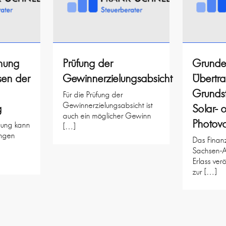
ehung
Prüfung der
Grunde
sen der
Gewinnerzielungsabsicht
Übertr
Grundst
Für die Prüfung der
Gewinnerzielungsabsicht ist
g
Solar- 
auch ein möglicher Gewinn
Photovo
ehung kann
[…]
ngen
Das Finanz
Sachsen-A
Erlass verö
zur […]