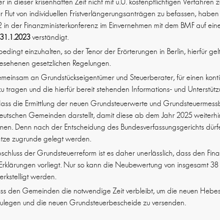
in dieser krisenhaften Zeit nicht mit u.U. kostenpflichtigen Verfahren 
er Flut von individuellen Fristverlängerungsanträgen zu befassen, haben 
 in der Finanzministerkonferenz im Einvernehmen mit dem BMF auf ei
m
31.1.2023
verständigt.
edingt einzuhalten, so der Tenor der Erörterungen in Berlin, hierfür gel
rgesehenen gesetzlichen Regelungen.
emeinsam an Grundstückseigentümer und Steuerberater, für einen konti
zu tragen und die hierfür bereit stehenden Informations- und Unterstü
, dass die Ermittlung der neuen Grundsteuerwerte und Grundsteuermes
deutschen Gemeinden darstellt, damit diese ab dem Jahr 2025 weiterhi
nen. Denn nach der Entscheidung des Bundesverfassungsgerichts dürf
tze zugrunde gelegt werden.
bschluss der Grundsteuerreform ist es daher unerlässlich, dass den Fin
klärungen vorliegt. Nur so kann die Neubewertung von insgesamt 38 M
erkstelligt werden.
, dass den Gemeinden die notwendige Zeit verbleibt, um die neuen Heb
tzulegen und die neuen Grundsteuerbescheide zu versenden.