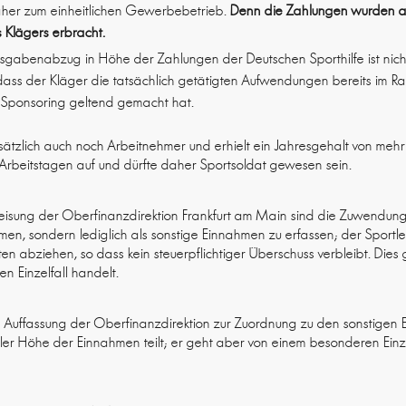
her zum einheitlichen Gewerbebetrieb.
Denn die Zahlungen wurden a
s Klägers erbracht.
usgabenabzug in Höhe der Zahlungen der Deutschen Sporthilfe ist nicht
dass der Kläger die tatsächlich getätigten Aufwendungen bereits im R
 Sponsoring geltend gemacht hat.
sätzlich auch noch Arbeitnehmer und erhielt ein Jahresgehalt von mehr 
 Arbeitstagen auf und dürfte daher Sportsoldat gewesen sein.
isung der Oberfinanzdirektion Frankfurt am Main sind die Zuwendung
men, sondern lediglich als sonstige Einnahmen zu erfassen; der Sportl
bziehen, so dass kein steuerpflichtiger Überschuss verbleibt. Dies g
n Einzelfall handelt.
ie Auffassung der Oberfinanzdirektion zur Zuordnung zu den sonstigen 
r Höhe der Einnahmen teilt; er geht aber von einem besonderen Einzel