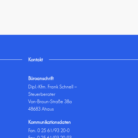
Kontakt
Büroanschrift
Dipl.-Kfm. Frank Schnell –
Steuerberater
Von-Braun-Straße 38a
48683 Ahaus
Kommunikationsdaten
Fon:
0 25 61/93 20-0
Fax: 0 25 61/93 20-93