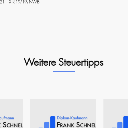
.2021 – X R 19/19; NWB
Weitere Steuertipps