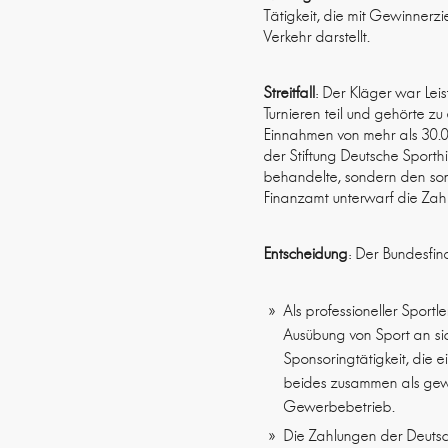
Tätigkeit, die mit Gewinnerz
Verkehr darstellt.
Streitfall
: Der Kläger war Lei
Turnieren teil und gehörte z
Einnahmen von mehr als 30.00
der Stiftung Deutsche Sporth
behandelte, sondern den son
Finanzamt unterwarf die Zah
Entscheidung
: Der Bundesfin
Als professioneller Sportl
Ausübung von Sport an sic
Sponsoringtätigkeit, die
beides zusammen als gewe
Gewerbebetrieb.
Die Zahlungen der Deutsch