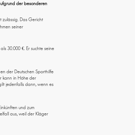
ufgrund der besonderen
 zulässig. Das Gericht
ahmen seiner
als 30.000 €. Er suchte seine
en der Deutschen Sporthilfe
er kann in Höhe der
ilt jedenfalls dann, wenn es
Einkünften und zum
fall aus, weil der Kläger