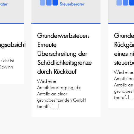
Grunderwerbsteuer:
Grunde
ngsabsicht
Erneute
Rückgä
Überschreitung der
eines n
icht ist
Schädlichkeitsgrenze
steuerb
 Gewinn
durch Rückkauf
Wird eine
Anteilsübe
Wird eine
Anteile an
Anteilsübertragung, die
grundbes
Anteile an einer
betraf, […
grundbesitzenden GmbH
betrifft, […]