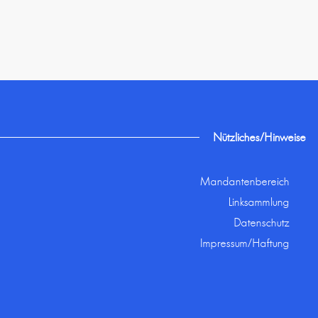
Nützliches/Hinweise
Mandantenbereich
Linksammlung
Datenschutz
Impressum/Haftung