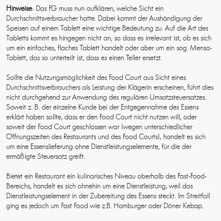
Hinweise
: Das FG muss nun aufklären, welche Sicht ein
Durchschnittsverbraucher hatte. Dabei kommt der Aushändigung der
Speisen auf einem Tablett eine wichtige Bedeutung zu. Auf die Art des
Tabletts kommt es hingegen nicht an, so dass es irrelevant ist, ob es sich
um ein einfaches, flaches Tablett handelt oder aber um ein sog. Mensa-
Tablett, das so unterteilt ist, dass es einen Teller ersetzt.
Sollte die Nutzungsmöglichkeit des Food Court aus Sicht eines
Durchschnittsverbrauchers als Leistung der Klägerin erscheinen, führt dies
nicht durchgehend zur Anwendung des regulären Umsatzsteuersatzes.
Soweit z. B. der einzelne Kunde bei der Entgegennahme des Essens
erklärt haben sollte, dass er den Food Court nicht nutzen will, oder
soweit der Food Court geschlossen war (wegen unterschiedlicher
Öffnungszeiten des Restaurants und des Food Courts), handelt es sich
um eine Essenslieferung ohne Dienstleistungselemente, für die der
ermäßigte Steuersatz greift.
Bietet ein Restaurant ein kulinarisches Niveau oberhalb des Fast-Food-
Bereichs, handelt es sich ohnehin um eine Dienstleistung, weil das
Dienstleistungselement in der Zubereitung des Essens steckt. Im Streitfall
ging es jedoch um Fast Food wie z.B. Hamburger oder Döner Kebap.