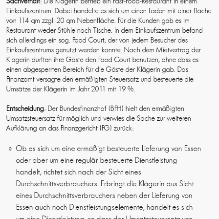
Sachverhalt
: Die Klägerin betrieb ein Fast-Food-Restaurant in einem
Einkaufszentrum. Dabei handelte es sich um einen Laden mit einer Fläche
von 114 qm zzgl. 20 qm Nebenfläche. Für die Kunden gab es im
Restaurant weder Stühle noch Tische. In dem Einkaufszentrum befand
sich allerdings ein sog. Food Court, der von jedem Besucher des
Einkaufszentrums genutzt werden konnte. Nach dem Mietvertrag der
Klägerin durften ihre Gäste den Food Court benutzen, ohne dass es
einen abgesperrten Bereich für die Gäste der Klägerin gab. Das
Finanzamt versagte den ermäßigten Steuersatz und besteuerte die
Umsätze der Klägerin im Jahr 2011 mit 19 %.
Entscheidung
: Der Bundesfinanzhof (BFH) hielt den ermäßigten
Umsatzsteuersatz für möglich und verwies die Sache zur weiteren
Aufklärung an das Finanzgericht (FG) zurück:
Ob es sich um eine ermäßigt besteuerte Lieferung von Essen
oder aber um eine regulär besteuerte Dienstleistung
handelt, richtet sich nach der Sicht eines
Durchschnittsverbrauchers. Erbringt die Klägerin aus Sicht
eines Durchschnittsverbrauchers neben der Lieferung von
Essen auch noch Dienstleistungselemente, handelt es sich
um eine Dienstleistung, so dass der Umsatzsteuersatz von