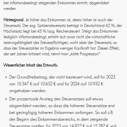
bei inflationsbedingt steigenden Einkommen eintritt, abgemildert
werden.
Hintergrund
: Je höher das Einkommen ist, desto höher ist auch der
Steuersatz. Der sog. Spitzensteuersatz beträgt in Deutschland 42 %, der
Höchstsatz liegt bei 45 % (sog. Reichensteuer). Steigt das Einkommen
lediglich inflationsbedingt, erhöht sich zwar nicht die wirtschaftliche
Leistungsfähigkeit des Steuerpflichtigen, wohl aber der Steuersatz, so
dass der Steuerzahler im Ergebnis weniger Kaufkraft hat. Diesen Effekt,
der seit Jahren kritisiert wird, nennt man „kalte Progression“.
Wesentlicher Inhalt des Entwurfs:
Der Grundfreibetrag, der nicht besteuert wird, soll für 2023
von 10.347 € auf 10.632 € und für 2024 auf 10.932 €
angehoben werden.
Der prozentuale Anstieg des Steuersatzes soll etwas
abgemildert werden, so dass die höheren Steuersätze erst
bei geringfügig höheren Einkommen anfangen. So soll z.B.
der Beginn des Einkommensbereichs, in dem steigende
Steuersätze greifen, für 2023 von 14.927 € auf 15.787 € und