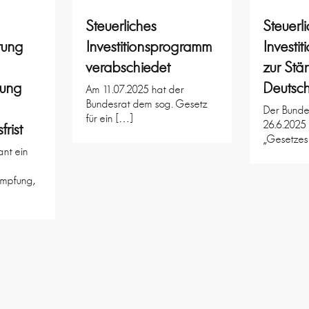
Steuerliches
Steuerl
rung
Investitionsprogramm
Investi
verabschiedet
zur Stä
lung
Deutsc
Am 11.07.2025 hat der
Bundesrat dem sog. Gesetz
Der Bunde
für ein […]
26.6.2025 
rist
„Gesetzes
nt ein
mpfung,