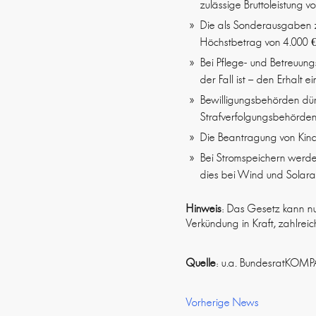
zulässige Bruttoleistung 
Die als Sonderausgaben z
Höchstbetrag von 4.000 €
Bei Pflege- und Betreuun
der Fall ist – den Erhalt
Bewilligungsbehörden dür
Strafverfolgungsbehörden
Die Beantragung von Kinde
Bei Stromspeichern werd
dies bei Wind und Solaranl
Hinweis
: Das Gesetz kann nu
Verkündung in Kraft, zahlre
Quelle
: u.a. BundesratKOMP
Vorherige News