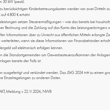
von 30 kW (peak).
u berücksichtigen Kinderbetreuungskosten werden von zwei Dritteln au
 auf 4.800 € erhöht.
gsleistungen setzen Steuerermäßigungen – wie das bereits bei haushal
 einer Rechnung und die Zahlung auf das Konto des Leistungserbringers v
fen Informationen über zu Unrecht aus öffentlichen Mitteln erlangte
 weiterleiten, wenn sie diese Informationen von Finanzbehörden erhal
rgeld soll elektronisch erfolgen können.
en die Standortgemeinden am Gewerbesteueraufkommen der Anlagenbet
agen bereits der Falls ist.
n ausgefertigt und verkündet werden. Das JStG 2024 tritt zu einem gr
iche Einzelregelungen zu anderen Daten.
AKT, Meldung v. 22.11.2024; NWB