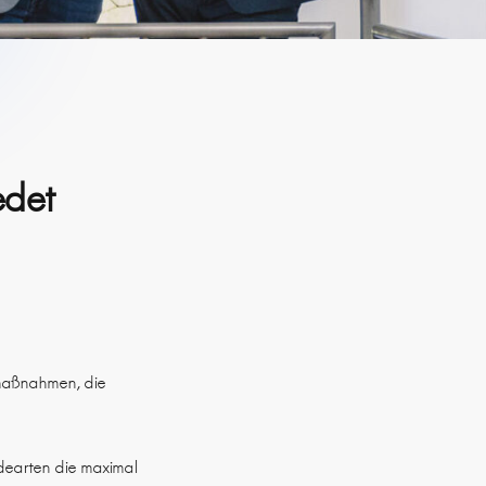
edet
lmaßnahmen, die
äudearten die maximal