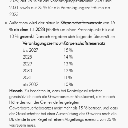
2029, auf 26 % für die Veranlagungszeiträume 2030 und
2031 sowie auf 25 % für die Veranlagungszeiträume ab
2023.
Außerdem wird der aktuelle
Körperschaftsteuersatz
von 15
%
ab dem
1.1.2028
jährlich um einen Prozentpunkt bis auf
10 %
gesenkt
. Danach ergeben sich folgende Steuersätze:
Veranlagungszeitraum
Körperschaftsteuersatz
bis 2027
15 %
2028
14 %
2029
13 %
2030
12 %
2031
11 %
ab 2032
10 %
Hinweis
: Zu beachten ist, dass bei Kapitalgesellschaften
grundsätzlich noch die Gewerbesteuer hinzukommt, die je nach
Höhe des von der Gemeinde festgelegten
Gewerbesteuerhebesatzes meist mehr als 15 % beträgt, und dass
der Gesellschafter bei einer Ausschüttung des Gewinns noch die
Dividende in der Regel mit einem Abgeltungsteuersatz von 25 %
versteuern muss.