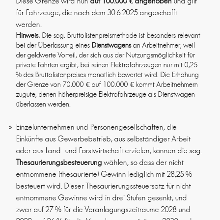
Diese Grenze wird nun
auf 100.000 € angehoben
und gilt
für Fahrzeuge, die nach dem 30.6.2025 angeschafft
werden.
Hinweis
: Die sog. Bruttolistenpreismethode ist besonders relevant
bei der Überlassung eines
Dienstwagens
an Arbeitnehmer, weil
der geldwerte Vorteil, der sich aus der Nutzungsmöglichkeit für
private Fahrten ergibt, bei reinen Elektrofahrzeugen nur mit 0,25
% des Bruttolistenpreises monatlich bewertet wird. Die Erhöhung
der Grenze von 70.000 € auf 100.000 € kommt Arbeitnehmern
zugute, denen höherpreisige Elektrofahrzeuge als Dienstwagen
überlassen werden.
Einzelunternehmen und Personengesellschaften, die
Einkünfte aus Gewerbebetrieb, aus selbständiger Arbeit
oder aus Land- und Forstwirtschaft erzielen, können die sog.
Thesaurierungsbesteuerung
wählen, so dass der nicht
entnommene (thesaurierte) Gewinn lediglich mit 28,25 %
besteuert wird. Dieser Thesaurierungssteuersatz für nicht
entnommene Gewinne wird in drei Stufen gesenkt, und
zwar auf 27 % für die Veranlagungszeiträume 2028 und