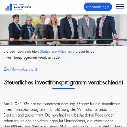
Mandant/Login
Sie befinden sich hier:
Startseite
»
Aktuelles
»
Steuerliches
Investitionsprogramm verabschiedet
Zur Newsübersicht
Steuerliches Investitionsprogramm verabschiedet
Am 11.07.2025 hat der Bundesrat dem sog. Gesetz für ein steuerliches
Investitionssofortprogramm zur Stärkung des Wirtschaftsstandorts
Deutschland zugestimmt. Die nun final verabschiedeten Regelungen
sehen steuerliche Erleichterungen für Unternehmer, die Investitionen
durchführen, vor. Sie treten grundsätzlich am Tag nach ihrer Verkündung