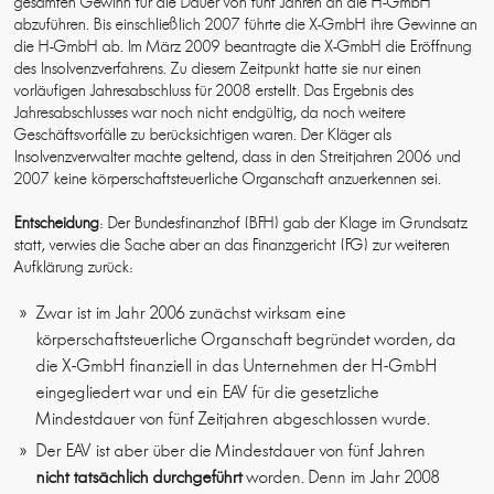
gesamten Gewinn für die Dauer von fünf Jahren an die H-GmbH
abzuführen. Bis einschließlich 2007 führte die X-GmbH ihre Gewinne an
die H-GmbH ab. Im März 2009 beantragte die X-GmbH die Eröffnung
des Insolvenzverfahrens. Zu diesem Zeitpunkt hatte sie nur einen
vorläufigen Jahresabschluss für 2008 erstellt. Das Ergebnis des
Jahresabschlusses war noch nicht endgültig, da noch weitere
Geschäftsvorfälle zu berücksichtigen waren. Der Kläger als
Insolvenzverwalter machte geltend, dass in den Streitjahren 2006 und
2007 keine körperschaftsteuerliche Organschaft anzuerkennen sei.
Entscheidung
: Der Bundesfinanzhof (BFH) gab der Klage im Grundsatz
statt, verwies die Sache aber an das Finanzgericht (FG) zur weiteren
Aufklärung zurück:
Zwar ist im Jahr 2006 zunächst wirksam eine
körperschaftsteuerliche Organschaft begründet worden, da
die X-GmbH finanziell in das Unternehmen der H-GmbH
eingegliedert war und ein EAV für die gesetzliche
Mindestdauer von fünf Zeitjahren abgeschlossen wurde.
Der EAV ist aber über die Mindestdauer von fünf Jahren
nicht tatsächlich durchgeführt
worden. Denn im Jahr 2008