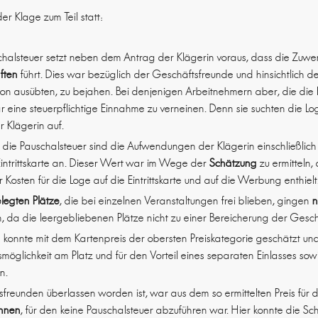
er Klage zum Teil statt:
halsteuer setzt neben dem Antrag der Klägerin voraus, dass die Zu
nften
führt. Dies war bezüglich der Geschäftsfreunde und hinsichtlich d
on ausübten, zu bejahen. Bei denjenigen Arbeitnehmern aber, die die 
 eine steuerpflichtige Einnahme zu verneinen. Denn sie suchten die 
r Klägerin auf.
 die Pauschalsteuer sind die Aufwendungen der Klägerin einschließlic
intrittskarte an. Dieser Wert war im Wege der
Schätzung
zu ermitteln,
 Kosten für die Loge auf die Eintrittskarte und auf die Werbung enthielt
elegten Plätze
, die bei einzelnen Veranstaltungen frei blieben, gingen
n
, da die leergebliebenen Plätze nicht zu einer Bereicherung der Gesch
te konnte mit dem Kartenpreis der obersten Preiskategorie geschätzt u
smöglichkeit am Platz und für den Vorteil eines separaten Einlasses sow
n.
reunden überlassen worden ist, war aus dem so ermittelten Preis für die
chnen
, für den keine Pauschalsteuer abzuführen war. Hier konnte die S