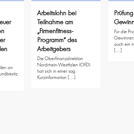
Arbeitslohn bei
Prüfung
euer
Teilnahme am
Gewinne
on
„Firmenfitness-
Für die Pr
Gewinnerzi
er
Programm“ des
auch ein 
den
Arbeitgebers
[…]
Die Oberfinanzdirektion
Nordrhein-Westfalen (OFD)
ilen an
hat sich in einer sog.
undbesitz
Kurzinformation […]