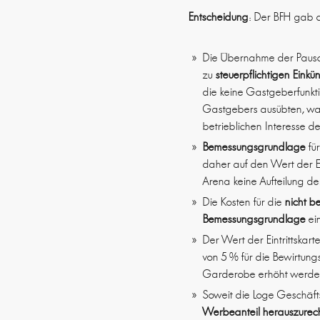
Entscheidung
: Der BFH gab d
Die Übernahme der Pausc
zu
steuerpflichtigen Einkü
die keine Gastgeberfunkti
Gastgebers ausübten, war
betrieblichen Interesse de
Bemessungsgrundlage
für
daher auf den Wert der E
Arena keine Aufteilung der
Die Kosten für die
nicht b
Bemessungsgrundlage
ein
Der Wert der Eintrittskar
von 5 % für die Bewirtung
Garderobe erhöht werde
Soweit die Loge Geschäftsf
Werbeanteil herauszure