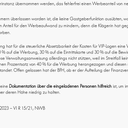
orinstanz übernommen werden, das fehlerfrei einen Werbeanteil von net
mern überlassen worden ist, die keine Gastgeberfunktion ausübten, war
inen Anteil für den Werbeaufwand zu mindern; denn die Klägerin hat g
orben.
ung hat für die steuerliche Absetzbarkeit der Kosten für VIP-Logen ei
 auf die Werbung, 30 % auf die Eintrittskarte und 30 % auf die Bewir
se Verwaltungsanweisung allerdings nicht stützen, weil im Streitfall ke
inen Prozentsatz von 40 % für die Werbung herangezogen und diesen m
tandet. Offen gelassen hat der BFH, ob er der Aufteilung der Finanzve
s eine
Dokumentation über die eingeladenen Personen hilfreich
ist, um i
er deren Höhe niedrig zu halten.
11.2023 – VI R 15/21; NWB