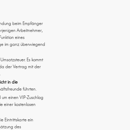
wendung beim Empfänger
erjenigen Arbeitnehmer,
Funktion eines
Loge im ganz überwiegend
h Umsatzsteuer. Es kommt
 da der Vertrag mit der
.
icht in die
äftsfreunde führten.
nd um einen VIP-Zuschlag
ie einer kostenlosen
 Eintrittskarte ein
chätzung des