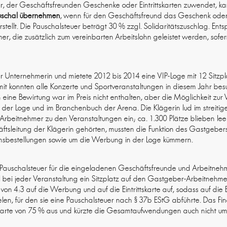
r, der Geschäftsfreunden Geschenke oder Eintrittskarten zuwendet, k
uschal übernehmen
, wenn für den Geschäftsfreund das Geschenk oder
stellt. Die Pauschalsteuer beträgt 30 % zzgl. Solidaritätszuschlag. Ents
, die zusätzlich zum vereinbarten Arbeitslohn geleistet werden, sof
ar Unternehmerin und mietete 2012 bis 2014 eine VIP-Loge mit 12 Sitzpl
it konnten alle Konzerte und Sportveranstaltungen in diesem Jahr bes
h; eine Bewirtung war im Preis nicht enthalten, aber die Möglichkeit zu
 der Loge und im Branchenbuch der Arena. Die Klägerin lud im streitig
Arbeitnehmer zu den Veranstaltungen ein; ca. 1.300 Plätze blieben lee
äftsleitung der Klägerin gehörten, mussten die Funktion des Gastgebe
sbestellungen sowie um die Werbung in der Loge kümmern.
Pauschalsteuer für die eingeladenen Geschäftsfreunde und Arbeitnehmer
bei jeder Veranstaltung ein Sitzplatz auf den Gastgeber-Arbeitnehmer
s von 4:3 auf die Werbung und auf die Eintrittskarte auf, sodass auf die 
elen, für den sie eine Pauschalsteuer nach § 37b EStG abführte. Das F
ttskarte von 75 % aus und kürzte die Gesamtaufwendungen auch nicht u