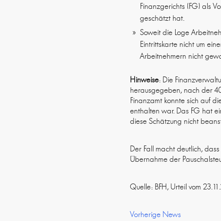
Finanzgerichts (FG) als V
geschätzt hat.
Soweit die Loge Arbeitneh
Eintrittskarte nicht um e
Arbeitnehmern nicht gew
Hinweise
: Die Finanzverwalt
herausgegeben, nach der 40 %
Finanzamt konnte sich auf die
enthalten war. Das FG hat e
diese Schätzung nicht beans
Der Fall macht deutlich, das
Übernahme der Pauschalsteu
Quelle: BFH, Urteil vom 23.
Vorherige News