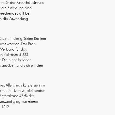
ann für den Geschäftsfreund
 die Einladung eine
prechendes gilt bei
ern die Zuwendung
ätzen in der größten Berliner
ucht werden. Der Preis
r Werbung für das
en Zeitraum 3.000
r. Die eingeladenen
rs ausüben und sich um den
. Allerdings kürzte sie ihre
 entfiel. Den verbleibenden
Eintrittskarte 43 % des
inanzamt ging von einem
m 1/12.