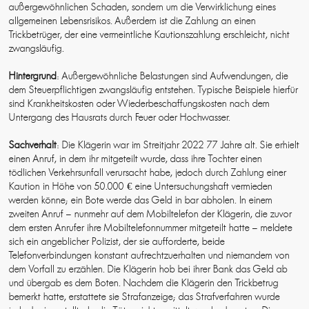
außergewöhnlichen Schaden, sondern um die Verwirklichung eines
allgemeinen Lebensrisikos. Außerdem ist die Zahlung an einen
Trickbetrüger, der eine vermeintliche Kautionszahlung erschleicht, nicht
zwangsläufig.
Hintergrund
: Außergewöhnliche Belastungen sind Aufwendungen, die
dem Steuerpflichtigen zwangsläufig entstehen. Typische Beispiele hierfür
sind Krankheitskosten oder Wiederbeschaffungskosten nach dem
Untergang des Hausrats durch Feuer oder Hochwasser.
Sachverhalt
: Die Klägerin war im Streitjahr 2022 77 Jahre alt. Sie erhielt
einen Anruf, in dem ihr mitgeteilt wurde, dass ihre Tochter einen
tödlichen Verkehrsunfall verursacht habe, jedoch durch Zahlung einer
Kaution in Höhe von 50.000 € eine Untersuchungshaft vermieden
werden könne; ein Bote werde das Geld in bar abholen. In einem
zweiten Anruf – nunmehr auf dem Mobiltelefon der Klägerin, die zuvor
dem ersten Anrufer ihre Mobiltelefonnummer mitgeteilt hatte – meldete
sich ein angeblicher Polizist, der sie aufforderte, beide
Telefonverbindungen konstant aufrechtzuerhalten und niemandem von
dem Vorfall zu erzählen. Die Klägerin hob bei ihrer Bank das Geld ab
und übergab es dem Boten. Nachdem die Klägerin den Trickbetrug
bemerkt hatte, erstattete sie Strafanzeige; das Strafverfahren wurde