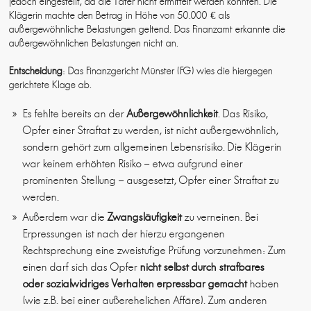
jedoch eingestellt, da die Täter nicht ermittelt werden konnten. Die
Klägerin machte den Betrag in Höhe von 50.000 € als
außergewöhnliche Belastungen geltend. Das Finanzamt erkannte die
außergewöhnlichen Belastungen nicht an.
Entscheidung
: Das Finanzgericht Münster (FG) wies die hiergegen
gerichtete Klage ab.
Es fehlte bereits an der
Außergewöhnlichkeit
. Das Risiko,
Opfer einer Straftat zu werden, ist nicht außergewöhnlich,
sondern gehört zum allgemeinen Lebensrisiko. Die Klägerin
war keinem erhöhten Risiko – etwa aufgrund einer
prominenten Stellung – ausgesetzt, Opfer einer Straftat zu
werden.
Außerdem war die
Zwangsläufigkeit
zu verneinen. Bei
Erpressungen ist nach der hierzu ergangenen
Rechtsprechung eine zweistufige Prüfung vorzunehmen: Zum
einen darf sich das Opfer
nicht selbst durch strafbares
oder sozialwidriges Verhalten erpressbar gemacht
haben
(wie z.B. bei einer außerehelichen Affäre). Zum anderen