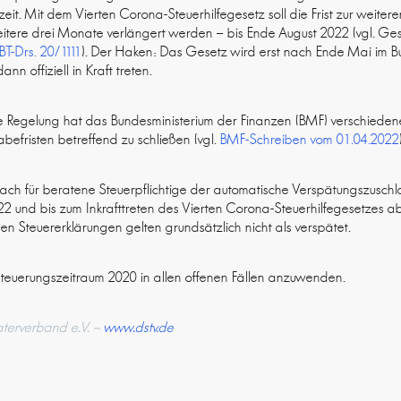
zzeit. Mit dem Vierten Corona-Steuerhilfegesetz soll die Frist zur weit
ere drei Monate verlängert werden – bis Ende August 2022 (vgl. Ges
BT-Drs. 20/1111
). Der Haken: Das Gesetz wird erst nach Ende Mai im B
ann offiziell in Kraft treten.
iche Regelung hat das Bundesministerium der Finanzen (BMF) verschiede
abefristen betreffend zu schließen (vgl.
BMF-Schreiben vom 01.04.2022
ach für beratene Steuerpflichtige der automatische Verspätungszuschl
2 und bis zum Inkrafttreten des Vierten Corona-Steuerhilfegesetzes 
 Steuererklärungen gelten grundsätzlich nicht als verspätet.
steuerungszeitraum 2020 in allen offenen Fällen anzuwenden.
aterverband e.V. –
www.dstv.de