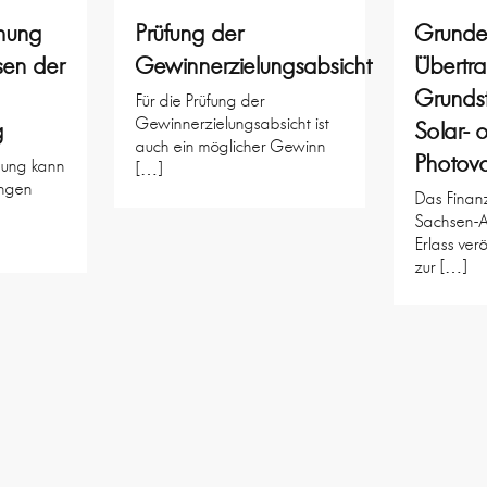
ehung
Prüfung der
Grunde
sen der
Gewinnerzielungsabsicht
Übertr
Grundst
Für die Prüfung der
Gewinnerzielungsabsicht ist
g
Solar- 
auch ein möglicher Gewinn
Photovo
ehung kann
[…]
ngen
Das Finanz
Sachsen-A
Erlass verö
zur […]